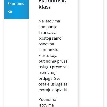
Ekonomska
Ekonoms
klasa
ka
Na letovima
kompanije
Transavia
postoji samo
osnovna
ekonomska
klasa, koja
putnicima pruža
uslugu prevoza i
osnovnog
prtljaga. Sve
ostale usluge se
moraju doplatiti.
Putnici na
letovima