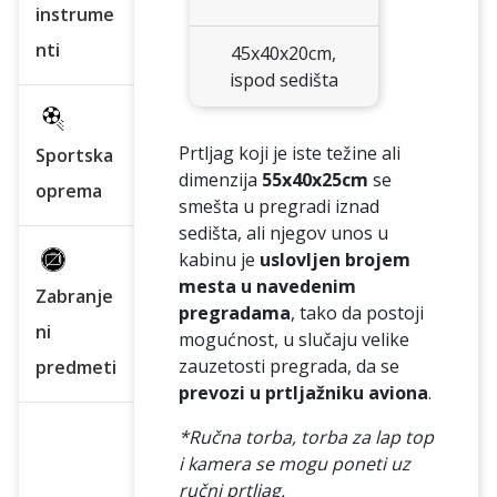
instrume
nti
45x40x20cm,
ispod sedišta
Prtljag koji je iste težine ali
Sportska
dimenzija
55x40x25cm
se
oprema
smešta u pregradi iznad
sedišta, ali njegov unos u
kabinu je
uslovljen brojem
mesta u navedenim
Zabranje
pregradama
, tako da postoji
ni
mogućnost, u slučaju velike
zauzetosti pregrada, da se
predmeti
prevozi u prtljažniku aviona
.
*Ručna torba, torba za lap top
i kamera se mogu poneti uz
ručni prtljag.