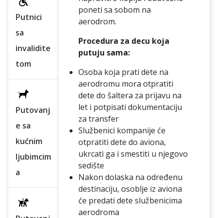
poneti sa sobom na
Putnici
aerodrom.
sa
Procedura za decu koja
invalidite
putuju sama:
tom
Osoba koja prati dete na
aerodromu mora otpratiti
dete do šaltera za prijavu na
let i potpisati dokumentaciju
Putovanj
za transfer
e sa
Službenici kompanije će
kućnim
otpratiti dete do aviona,
ukrcati ga i smestiti u njegovo
ljubimcim
sedište
a
Nakon dolaska na određenu
destinaciju, osoblje iz aviona
će predati dete službenicima
aerodroma