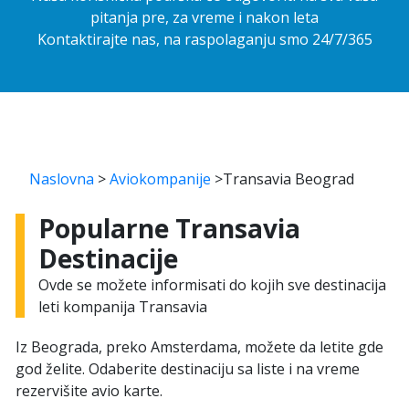
pitanja pre, za vreme i nakon leta
Kontaktirajte nas, na raspolaganju smo 24/7/365
Naslovna
>
Aviokompanije
>
Transavia Beograd
Popularne Transavia
Destinacije
Ovde se možete informisati do kojih sve destinacija
leti kompanija Transavia
Iz Beograda, preko Amsterdama, možete da letite gde
god želite. Odaberite destinaciju sa liste i na vreme
rezervišite avio karte.