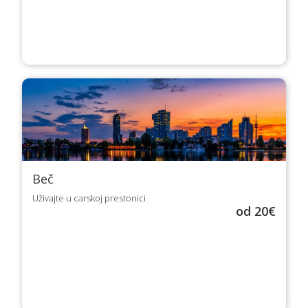
Beč
Uživajte u carskoj prestonici
od 20€