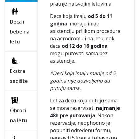
pratnje na svojim letovima.
Deca koja imaju
od
5 do 11
Deca i
godina
moraju imati
asistenciju prilikom procedura
bebe na
na aerodromu i na letu, dok
letu
deca
od 12 do 16
godina
mogu putovati sama bez
asistencije.
Ekstra
*Deci koja imaju manje od 5
godina nije dozvoljeno da
sedište
putuju sama.
Let za decu koja putuju sama
se mora rezervisati
najmanje
Obroci
48h pre putovanja
. Nakon
na letu
rezervacije, neophodno je
popuniti određenu formu,
napraviti 5 kopija i obavezno