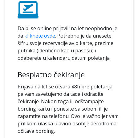
Da bi se online prijavili na let neophodno je
da
kliknete ovde
. Potrebno je da unesete
šifru svoje rezervacije avio karte, prezime
putnika (identično kao u pasošu) i
odaberete u kalendaru datum poletanja.
Besplatno čekiranje
Prijava na let se otvara 48h pre poletanja,
pa vam savetujemo da tada i odradite
čekiranje. Nakon toga ili odštampajte
bording kartu i ponesite sa sobom ili je
zapamtite na telefonu. Ovo je važno jer vam
prilikom ulaska u avion osoblje aerodroma
očitava bording.