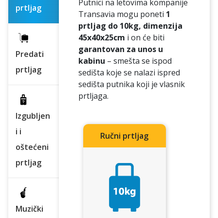
Putnici na letovima kompanije
prtljag
Transavia mogu poneti
1
prtljag do 10kg, dimenzija
45x40x25cm
i on će biti
garantovan za unos u
Predati
kabinu
– smešta se ispod
prtljag
sedišta koje se nalazi ispred
sedišta putnika koji je vlasnik
prtljaga.
Izgubljen
i i
Ručni prtljag
oštećeni
prtljag
Muzički