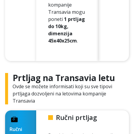
kompanije
Transavia mogu
poneti
1 prtljag
do 10kg,
dimenzija
45x40x25cm
.
Prtljag na Transavia letu
Ovde se možete informisati koji su sve tipovi
prtljaga dozvoljeni na letovima kompanije
Transavia
Ručni prtljag
Ručni