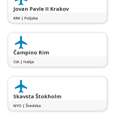
Jovan Pavle II Krakov
KRK | Poljska
Čampino Rim
CIA | Italija
Skavsta Štokholm
NYO | Švedska