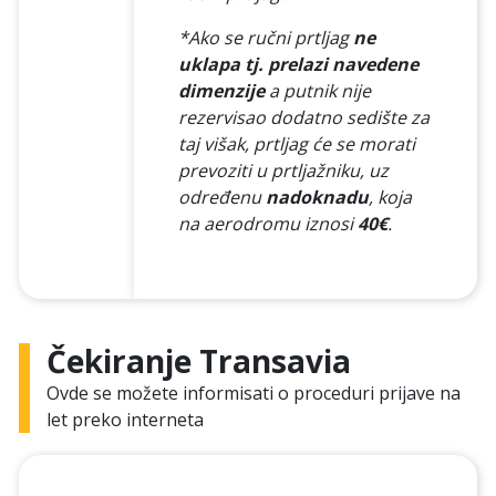
*Ako se ručni prtljag
ne
uklapa tj. prelazi navedene
dimenzije
a putnik nije
rezervisao dodatno sedište za
taj višak, prtljag će se morati
prevoziti u prtljažniku, uz
određenu
nadoknadu
, koja
na aerodromu iznosi
40€
.
Čekiranje Transavia
Ovde se možete informisati o proceduri prijave na
let preko interneta