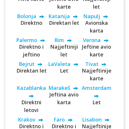
karte
let
Bolonja
Katanija
Napulj
Direktno
Direktan let
Avionska
karta
Palermo
Rim
Verona
Direktno i
Najjeftiniji
Jeftine avio
jeftino
let
karte
Bejrut
LaValeta
Tivat
Direktan let
Let
Najjeftinije
karte
Kazablanka
Marakeš
Amsterdam
Jeftina avio
Direktni
karta
Let
letovi
Krakov
Faro
Lisabon
Direktno i
Direktno i
Najjeftinije