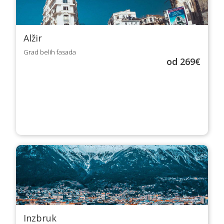
Alžir
Grad belih fasada
od 269€
Inzbruk