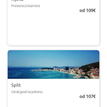
Prestonica Kvarnera
od 109€
Split
Carski grad na Jadranu
od 107€