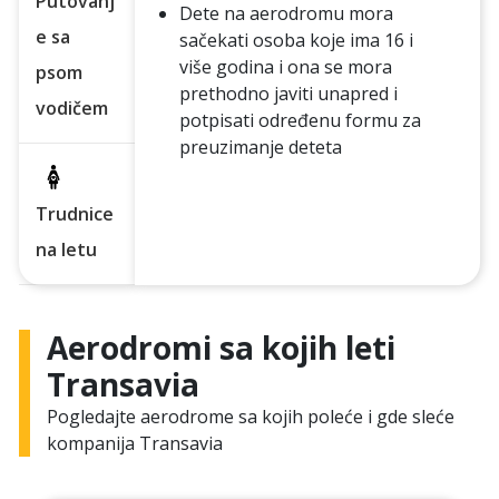
Putovanj
Dete na aerodromu mora
e sa
sačekati osoba koje ima 16 i
više godina i ona se mora
psom
prethodno javiti unapred i
vodičem
potpisati određenu formu za
preuzimanje deteta
Trudnice
na letu
Aerodromi sa kojih leti
Transavia
Pogledajte aerodrome sa kojih poleće i gde sleće
kompanija Transavia