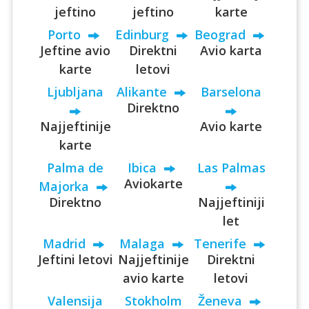
jeftino
jeftino
karte
Porto
Edinburg
Beograd
Jeftine avio
Direktni
Avio karta
karte
letovi
Ljubljana
Alikante
Barselona
Direktno
Najjeftinije
Avio karte
karte
Palma de
Ibica
Las Palmas
Aviokarte
Majorka
Direktno
Najjeftiniji
let
Madrid
Malaga
Tenerife
Jeftini letovi
Najjeftinije
Direktni
avio karte
letovi
Valensija
Stokholm
Ženeva