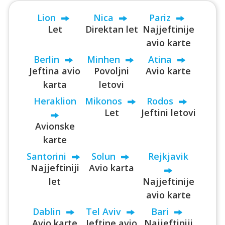
Lion
Nica
Pariz
Let
Direktan let
Najjeftinije
avio karte
Berlin
Minhen
Atina
Jeftina avio
Povoljni
Avio karte
karta
letovi
Heraklion
Mikonos
Rodos
Let
Jeftini letovi
Avionske
karte
Santorini
Solun
Rejkjavik
Najjeftiniji
Avio karta
let
Najjeftinije
avio karte
Dablin
Tel Aviv
Bari
Avio karte
Jeftine avio
Najjeftiniji