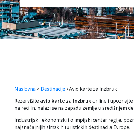
Naslovna
>
Destinacije
>
Avio karte za Inzbruk
Rezervišite
avio karte za Inzbruk
online i upoznajte 
na reci In, nalazi se na zapadu zemlje u središnjem de
Industrijski, ekonomski i olimpijski centar regije, pozn
najznačajnijih zimskih turističkih destinacija Evrope.