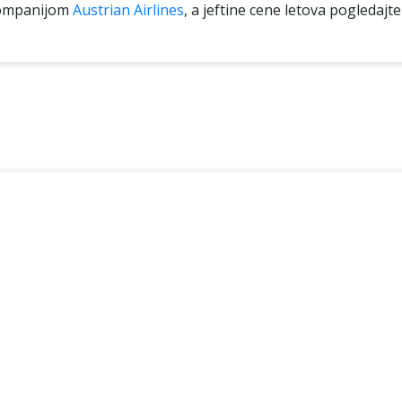
kompanijom
Austrian Airlines
, a jeftine cene letova pogledajt