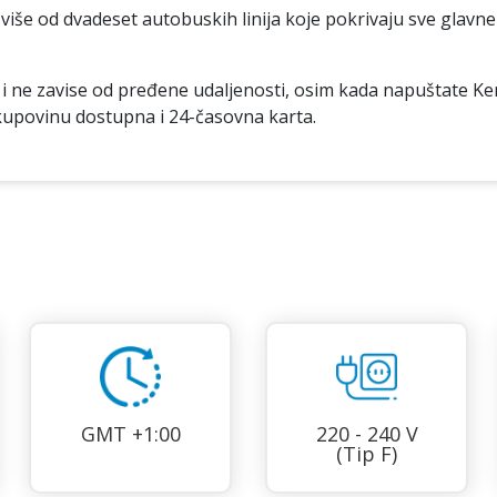
iše od dvadeset autobuskih linija koje pokrivaju sve glavne 
i ne zavise od pređene udaljenosti, osim kada napuštate Ke
kupovinu dostupna i 24-časovna karta.
GMT +1:00
220 - 240 V
(Tip F)