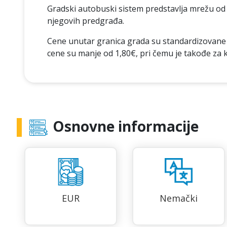
Gradski autobuski sistem predstavlja mrežu od v
njegovih predgrađa.
Cene unutar granica grada su standardizovane 
cene su manje od 1,80€, pri čemu je takođe za 
Osnovne informacije
EUR
Nemački