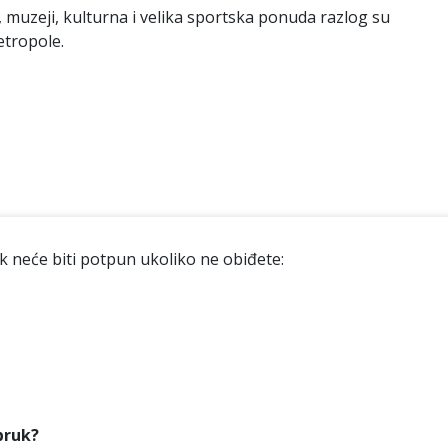
muzeji, kulturna i velika sportska ponuda razlog su
etropole.
k neće biti potpun ukoliko ne obiđete:
bruk?