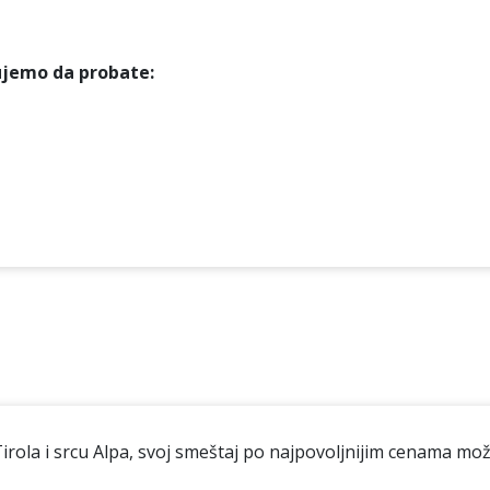
ujemo da probate:
rola i srcu Alpa, svoj smeštaj po najpovoljnijim cenama mož