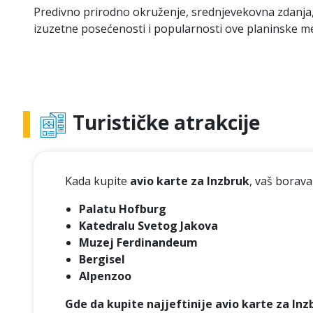
Predivno prirodno okruženje, srednjevekovna zdanja, 
izuzetne posećenosti i popularnosti ove planinske m
Turističke atrakcije
Kada kupite
avio karte za Inzbruk
, vaš borava
Palatu Hofburg
Katedralu Svetog Jakova
Muzej Ferdinandeum
Bergisel
Alpenzoo
Gde da kupite najjeftinije avio karte za Inz