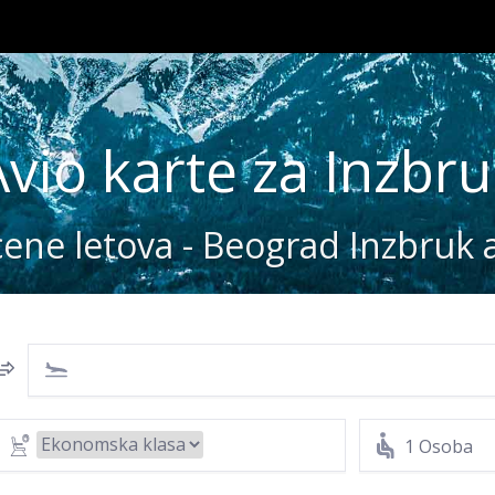
Avio karte za Inzbru
 cene letova - Beograd Inzbruk
1 Osoba