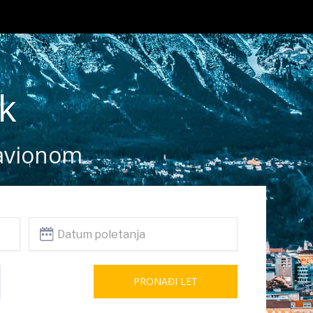
k
 avionom
PRONAĐI LET