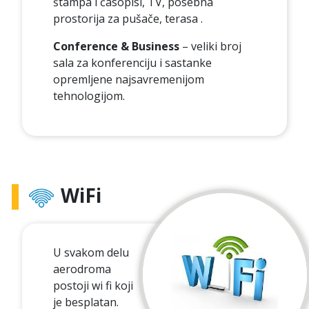
štampa i časopisi, TV, posebna
prostorija za pušače, terasa .
Conference & Business
– veliki broj
sala za konferenciju i sastanke
opremljene najsavremenijom
tehnologijom.
WiFi
U svakom delu
aerodroma
postoji wi fi koji
je besplatan.