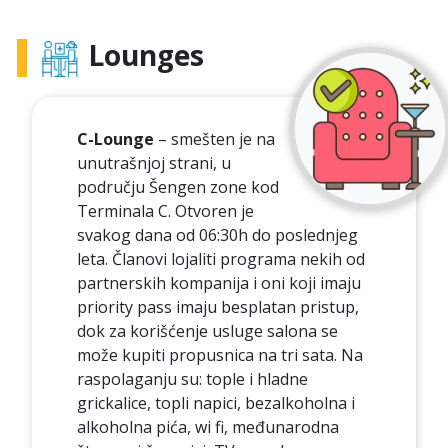
Lounges
C-Lounge
– smešten je na
unutrašnjoj strani, u
području Šengen zone kod
Terminala C. Otvoren je
svakog dana od 06:30h do poslednjeg
leta. Članovi lojaliti programa nekih od
partnerskih kompanija i oni koji imaju
priority pass imaju besplatan pristup,
dok za korišćenje usluge salona se
može kupiti propusnica na tri sata. Na
raspolaganju su: tople i hladne
grickalice, topli napici, bezalkoholna i
alkoholna pića, wi fi, međunarodna