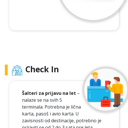
Check In
Šalteri za prijavu na let
–
nalaze se na svih 5
terminala. Potrebna je lična
karta, pasoš i avio karta. U
zavisnosti od destinacije, potrebno je
prijaviti se od 2 do 3 sata pre leta.