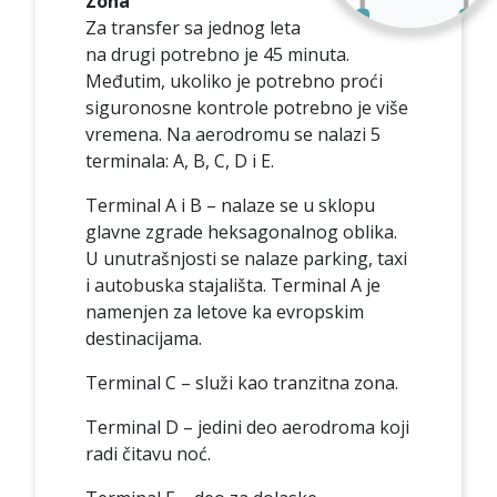
Zona
Za transfer sa jednog leta
na drugi potrebno je 45 minuta.
Međutim, ukoliko je potrebno proći
siguronosne kontrole potrebno je više
vremena. Na aerodromu se nalazi 5
terminala: A, B, C, D i E.
Terminal A i B – nalaze se u sklopu
glavne zgrade heksagonalnog oblika.
U unutrašnjosti se nalaze parking, taxi
i autobuska stajališta. Terminal A je
namenjen za letove ka evropskim
destinacijama.
Terminal C – služi kao tranzitna zona.
Terminal D – jedini deo aerodroma koji
radi čitavu noć.