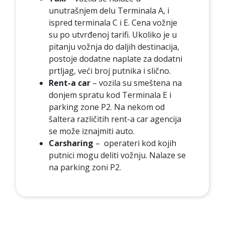
unutrašnjem delu Terminala A, i
ispred terminala C i E. Cena vožnje
su po utvrđenoj tarifi. Ukoliko je u
pitanju vožnja do daljih destinacija,
postoje dodatne naplate za dodatni
prtljag, veći broj putnika i slično.
Rent-a car
– vozila su smeštena na
donjem spratu kod Terminala E i
parking zone P2. Na nekom od
šaltera različitih rent-a car agencija
se može iznajmiti auto.
Carsharing
– operateri kod kojih
putnici mogu deliti vožnju. Nalaze se
na parking zoni P2.