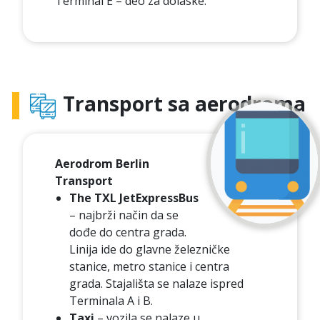
Terminal E – deo za dolaske.
Transport sa aerodroma
Aerodrom Berlin
Transport
The TXL JetExpressBus
– najbrži način da se
dođe do centra grada.
Linija ide do glavne železničke
stanice, metro stanice i centra
grada. Stajališta se nalaze ispred
Terminala A i B.
Taxi
– vozila se nalaze u