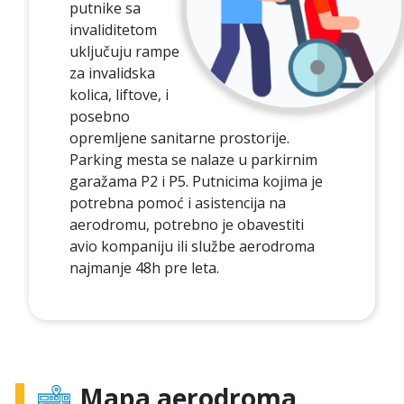
putnike sa
invaliditetom
uključuju rampe
za invalidska
kolica, liftove, i
posebno
opremljene sanitarne prostorije.
Parking mesta se nalaze u parkirnim
garažama P2 i P5. Putnicima kojima je
potrebna pomoć i asistencija na
aerodromu, potrebno je obavestiti
avio kompaniju ili službe aerodroma
najmanje 48h pre leta.
Mapa aerodroma