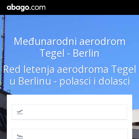
Međunarodni aerodrom
Tegel - Berlin
Red letenja aerodroma Tegel
u Berlinu - polasci i dolasci