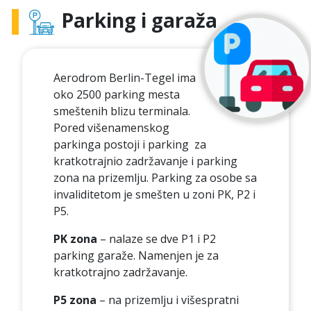
Parking i garaža
Aerodrom Berlin-Tegel ima
oko 2500 parking mesta
smeštenih blizu terminala.
Pored višenamenskog
parkinga postoji i parking za
kratkotrajnio zadržavanje i parking
zona na prizemlju. Parking za osobe sa
invaliditetom je smešten u zoni PK, P2 i
P5.
PK zona
– nalaze se dve P1 i P2
parking garaže. Namenjen je za
kratkotrajno zadržavanje.
P5 zona
– na prizemlju i višespratni