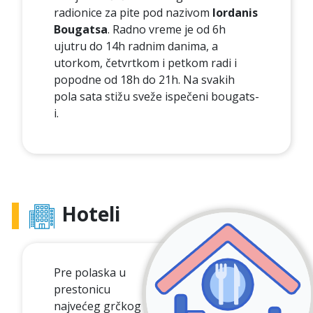
radionice za pite pod nazivom
Iordanis
Bougatsa
. Radno vreme je od 6h
ujutru do 14h radnim danima, a
utorkom, četvrtkom i petkom radi i
popodne od 18h do 21h. Na svakih
pola sata stižu sveže ispečeni bougats-
i.
Hoteli
Pre polaska u
prestonicu
najvećeg grčkog