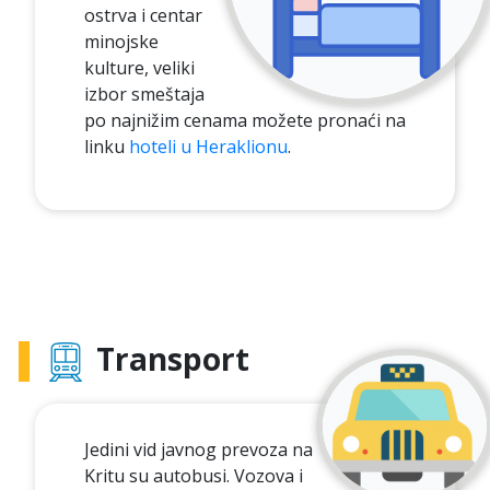
ostrva i centar
minojske
kulture, veliki
izbor smeštaja
po najnižim cenama možete pronaći na
linku
hoteli u Heraklionu
.
Transport
Jedini vid javnog prevoza na
Kritu su autobusi. Vozova i