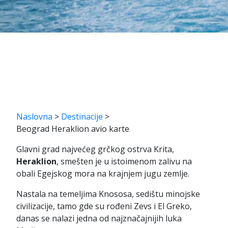
Naslovna
>
Destinacije
>
Beograd Heraklion avio karte
Glavni grad najvećeg grčkog ostrva Krita,
Heraklion
, smešten je u istoimenom zalivu na
obali Egejskog mora na krajnjem jugu zemlje.
Nastala na temeljima Knososa, sedištu minojske
civilizacije, tamo gde su rođeni Zevs i El Greko,
danas se nalazi jedna od najznačajnijih luka