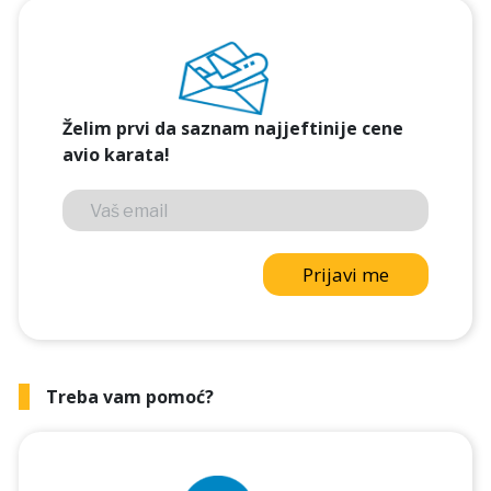
Želim prvi da saznam najjeftinije cene
avio karata!
Prijavi me
Treba vam pomoć?