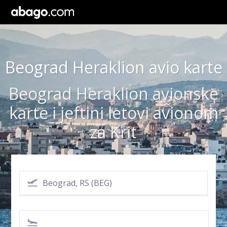
Beograd Heraklion avio karte
Beograd Heraklion avionske
karte i jeftini letovi avionom
za Krit