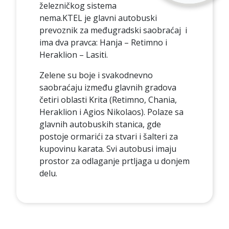
železničkog sistema
nema.KTEL je glavni autobuski
prevoznik za međugradski saobraćaj i
ima dva pravca: Hanja – Retimno i
Heraklion – Lasiti.
Zelene su boje i svakodnevno
saobraćaju između glavnih gradova
četiri oblasti Krita (Retimno, Chania,
Heraklion i Agios Nikolaos). Polaze sa
glavnih autobuskih stanica, gde
postoje ormarići za stvari i šalteri za
kupovinu karata. Svi autobusi imaju
prostor za odlaganje prtljaga u donjem
delu.