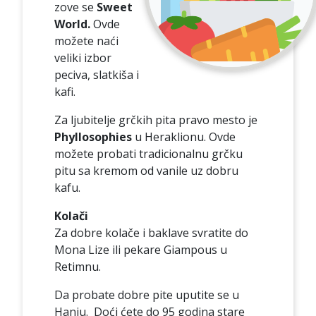
zove se
Sweet
World.
Ovde
možete naći
veliki izbor
peciva, slatkiša i
kafi.
Za ljubitelje grčkih pita pravo mesto je
Phyllosophies
u Heraklionu. Ovde
možete probati tradicionalnu grčku
pitu sa kremom od vanile uz dobru
kafu.
Kolači
Za dobre kolače i baklave svratite do
Mona Lize ili pekare Giampous u
Retimnu.
Da probate dobre pite uputite se u
Hanju. Doći ćete do 95 godina stare