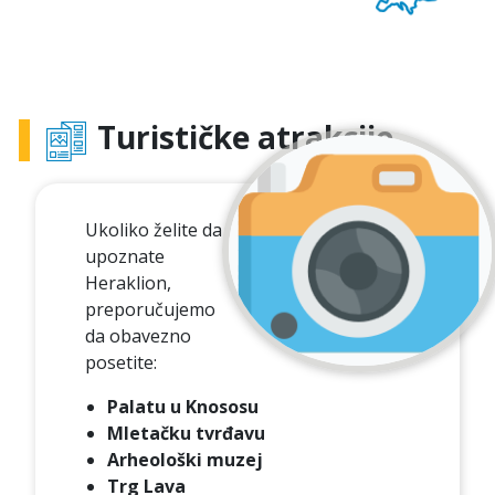
Turističke atrakcije
Ukoliko želite da
upoznate
Heraklion,
preporučujemo
da obavezno
posetite:
Palatu u Knososu
Mletačku tvrđavu
Arheološki muzej
Trg Lava