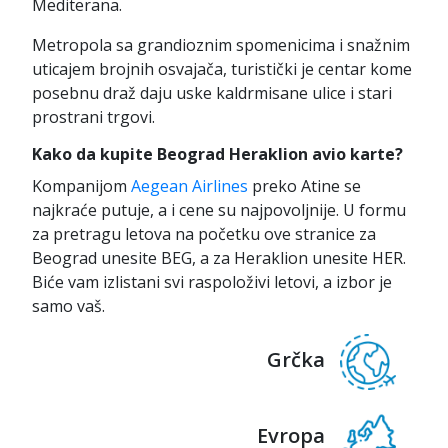
Mediterana.
Metropola sa grandioznim spomenicima i snažnim
uticajem brojnih osvajača, turistički je centar kome
posebnu draž daju uske kaldrmisane ulice i stari
prostrani trgovi.
Kako da kupite Beograd Heraklion avio karte?
Kompanijom
Aegean Airlines
preko Atine se
najkraće putuje, a i cene su najpovoljnije. U formu
za pretragu letova na početku ove stranice za
Beograd unesite BEG, a za Heraklion unesite HER.
Biće vam izlistani svi raspoloživi letovi, a izbor je
samo vaš.
Grčka
Evropa