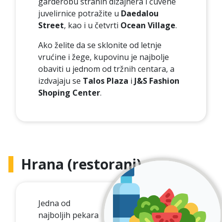
garderobu stranih dizajnera i čuvene
juvelirnice potražite u
Daedalou
Street
, kao i u četvrti
Ocean Village
.
Ako želite da se sklonite od letnje
vrućine i žege, kupovinu je najbolje
obaviti u jednom od tržnih centara, a
izdvajaju se
Talos Plaza
i
J&S Fashion
Shoping Center
.
Hrana (restorani)
Jedna od
najboljih pekara