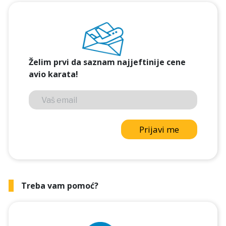
Želim prvi da saznam najjeftinije cene
avio karata!
Prijavi me
Treba vam pomoć?