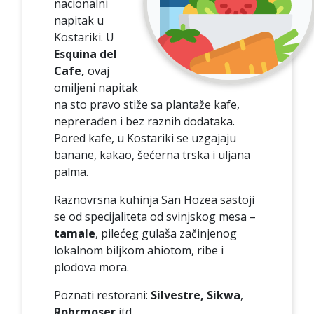
nacionalni
napitak u
Kostariki. U
Esquina del
Cafe,
ovaj
omiljeni napitak
na sto pravo stiže sa plantaže kafe,
neprerađen i bez raznih dodataka.
Pored kafe, u Kostariki se uzgajaju
banane, kakao, šećerna trska i uljana
palma.
Raznovrsna kuhinja San Hozea sastoji
se od specijaliteta od svinjskog mesa –
tamale
, pilećeg gulaša začinjenog
lokalnom biljkom ahiotom, ribe i
plodova mora.
Poznati restorani:
Silvestre,
Sikwa
,
Rohrmoser
itd.