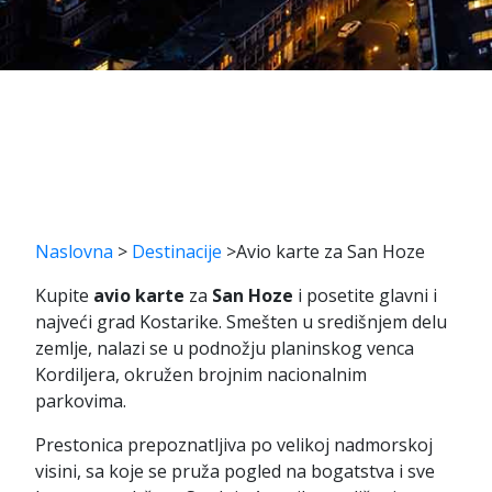
Naslovna
>
Destinacije
>
Avio karte za San Hoze
Kupite
avio karte
za
San Hoze
i posetite glavni i
najveći grad Kostarike. Smešten u središnjem delu
zemlje, nalazi se u podnožju planinskog venca
Kordiljera, okružen brojnim nacionalnim
parkovima.
Prestonica prepoznatljiva po velikoj nadmorskoj
visini, sa koje se pruža pogled na bogatstva i sve