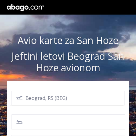
Avio karte za San Hoze
Jeftini letovi Beograd San
Hoze avionom