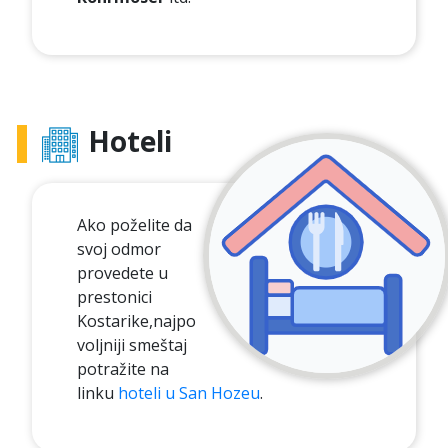
Hoteli
Ako poželite da
svoj odmor
provedete u
prestonici
Kostarike,najpo
voljniji smeštaj
potražite na
linku
hoteli u San Hozeu
.