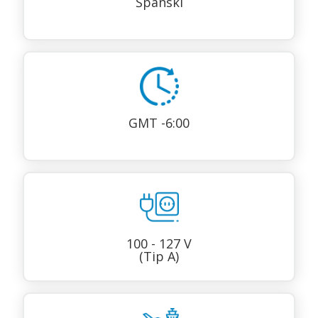
Španski
GMT -6:00
100 - 127 V
(Tip A)