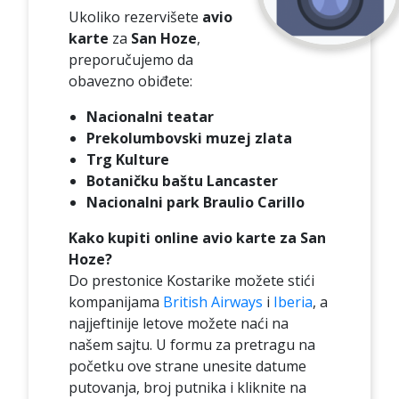
Ukoliko rezervišete
avio
karte
za
San Hoze
,
preporučujemo da
obavezno obiđete:
Nacionalni teatar
Prekolumbovski muzej zlata
Trg Kulture
Botaničku baštu Lancaster
Nacionalni park Braulio Carillo
Kako kupiti online avio karte za San
Hoze?
Do prestonice Kostarike možete stići
kompanijama
British Airways
i
Iberia
, a
najjeftinije letove možete naći na
našem sajtu. U formu za pretragu na
početku ove strane unesite datume
putovanja, broj putnika i kliknite na