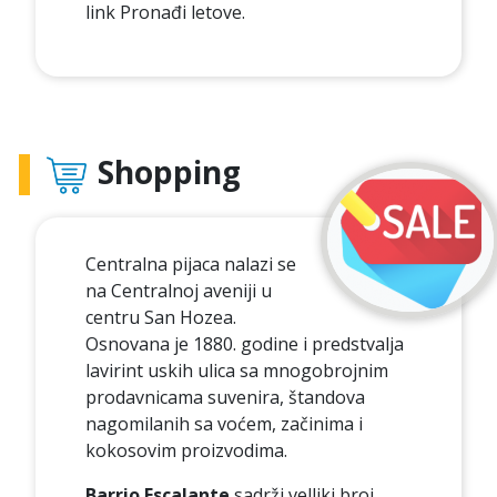
link Pronađi letove.
Shopping
Centralna pijaca nalazi se
na Centralnoj aveniji u
centru San Hozea.
Osnovana je 1880. godine i predstvalja
lavirint uskih ulica sa mnogobrojnim
prodavnicama suvenira, štandova
nagomilanih sa voćem, začinima i
kokosovim proizvodima.
Barrio Escalante
sadrži velliki broj