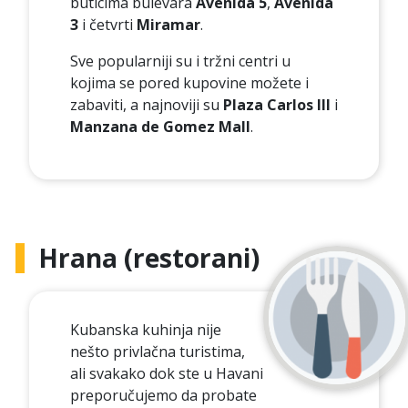
buticima bulevara
Avenida 5
,
Avenida
3
i četvrti
Miramar
.
Sve popularniji su i tržni centri u
kojima se pored kupovine možete i
zabaviti, a najnoviji su
Plaza Carlos III
i
Manzana de Gomez Mall
.
Hrana (restorani)
Kubanska kuhinja nije
nešto privlačna turistima,
ali svakako dok ste u Havani
preporučujemo da probate