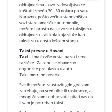
oldtajmerima – ovo zadovoljstvo će
koštati između 30 i 50 dolara po satu.
Naravno, pošto većina stanovništva
vozi stare američke automobile,
možete i prosto da se vozite taksijem u
oldtajmeru – ali kola koja služe kao
taksiji su u dosta lošijem stanju.
Taksi prevoz u Havani
Taxi
– Ima ih više vrsta, pa su i cene
različite. Za cenu se obavezno
dogoorite pre ulaska u auto.
Taksimetri ne postoje.
Sve ih možete zaustaviti gde god vam
zatrebaju, na sred ulice ili raskrsnice, a
mnogi će vam i dobacivati i pitati vas da
li vam je potreban taksi.