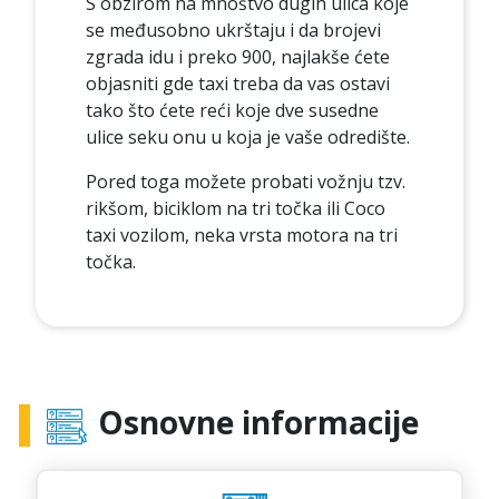
S obzirom na mnoštvo dugih ulica koje
se međusobno ukrštaju i da brojevi
zgrada idu i preko 900, najlakše ćete
objasniti gde taxi treba da vas ostavi
tako što ćete reći koje dve susedne
ulice seku onu u koja je vaše odredište.
Pored toga možete probati vožnju tzv.
rikšom, biciklom na tri točka ili Coco
taxi vozilom, neka vrsta motora na tri
točka.
Osnovne informacije