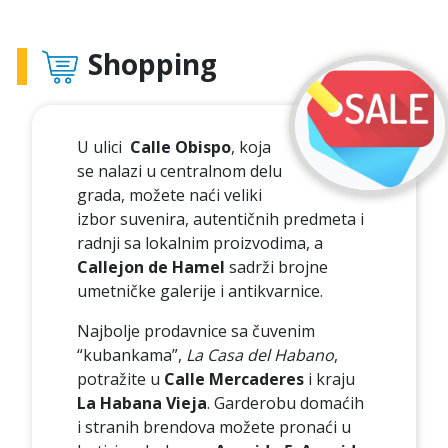
Shopping
U ulici
Calle Obispo
, koja
se nalazi u centralnom delu
grada, možete naći veliki
izbor suvenira, autentičnih predmeta i
radnji sa lokalnim proizvodima, a
Callejon de Hamel
sadrži brojne
umetničke galerije i antikvarnice.
Najbolje prodavnice sa čuvenim
“kubankama”,
La Casa del Habano
,
potražite u
Calle Mercaderes
i kraju
La Habana Vieja
. Garderobu domaćih
i stranih brendova možete pronaći u