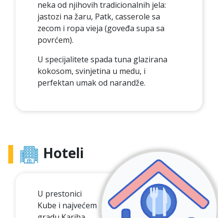
neka od njihovih tradicionalnih jela:
jastozi na žaru, Patk, casserole sa
zecom i ropa vieja (goveđa supa sa
povrćem).
U specijalitete spada tuna glazirana
kokosom, svinjetina u medu, i
perfektan umak od narandže.
Hoteli
U prestonici
Kube i najvećem
gradu Kariba