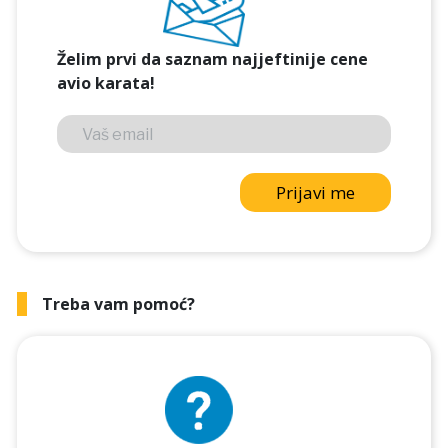
Želim prvi da saznam najjeftinije cene
avio karata!
Prijavi me
Treba vam pomoć?