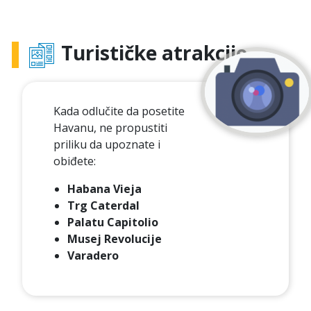
Turističke atrakcije
Kada odlučite da posetite
Havanu, ne propustiti
priliku da upoznate i
obiđete:
Habana Vieja
Trg Caterdal
Palatu Capitolio
Musej Revolucije
Varadero