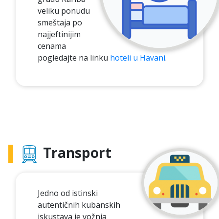
veliku ponudu
smeštaja po
najjeftinijim
cenama
pogledajte na linku
hoteli u Havani
.
Transport
Jedno od istinski
autentičnih kubanskih
iskustava je vožnja