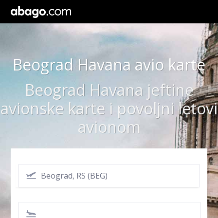
Beograd Havana avio karte
Beograd Havana jeftine
avionske karte i povoljni letovi
avionom