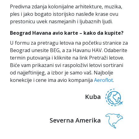
Predivna zdanja kolonijalne arhitekture, muzika,
ples i jako bogato istorijsko nasleđe krase ovu
prestonicu uvek nasmejanih i ljubaznih ljudi.
Beograd Havana avio karte – kako da kupite?
U formu za pretragu letova na početku stranice za
Beograd unesite BEG, a za Havanu HAV. Odaberite
termin putovanja i kliknite na link Pretraži letove.
Biće vam prikazani svi raspoloživi letovi sortirani
od najjeftinijeg, a izbor je samo vaš. Najbolje
konekcije i cene ima avio kompanija
Aeroflot
.
Kuba
Severna Amerika