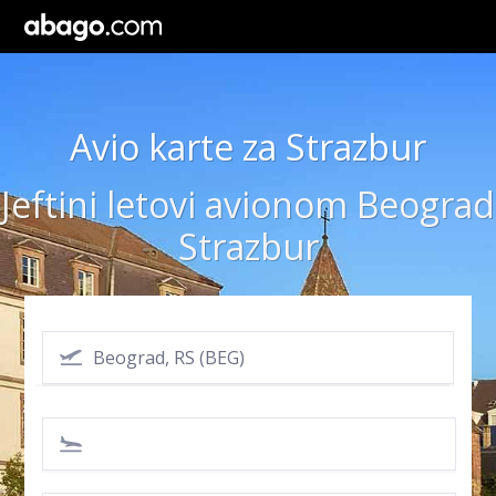
Avio karte za Strazbur
Jeftini letovi avionom Beograd
Strazbur