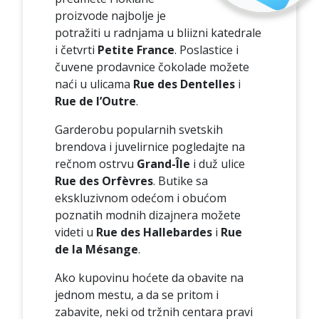
proizvode najbolje je
potražiti u radnjama u bliizni katedrale
i četvrti
Petite France
. Poslastice i
čuvene prodavnice čokolade možete
naći u ulicama
Rue des Dentelles
i
Rue de l’Outre
.
Garderobu popularnih svetskih
brendova i juvelirnice pogledajte na
rečnom ostrvu
Grand-Île
i duž ulice
Rue des Orfèvres
. Butike sa
ekskluzivnom odećom i obućom
poznatih modnih dizajnera možete
videti u
Rue des Hallebardes
i
Rue
de
la Mésange
.
Ako kupovinu hoćete da obavite na
jednom mestu, a da se pritom i
zabavite, neki od tržnih centara pravi