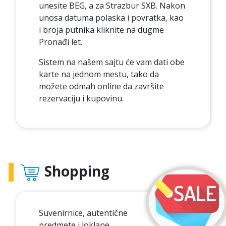
unesite BEG, a za Strazbur SXB. Nakon
unosa datuma polaska i povratka, kao
i broja putnika kliknite na dugme
Pronađi let.
Sistem na našem sajtu će vam dati obe
karte na jednom mestu, tako da
možete odmah online da završite
rezervaciju i kupovinu.
Shopping
Suvenirnice, autentične
predmete i loklane