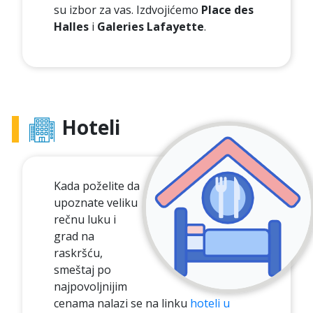
su izbor za vas. Izdvojićemo
Place des
Halles
i
Galeries Lafayette
.
Hoteli
Kada poželite da
upoznate veliku
rečnu luku i
grad na
raskršću,
smeštaj po
najpovoljnijim
cenama nalazi se na linku
hoteli u