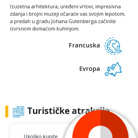
Izuzetna arhitektura, uređeni vrtovi, impresivna
zdanja i brojni muzeji očaraće vas svojim lepotom,
a predah u gradu Johana Gutenberga začinite
izvrsnom domaćom kuhinjom.
Francuska
Evropa
Turističke atrakcije
Ukoliko kupite