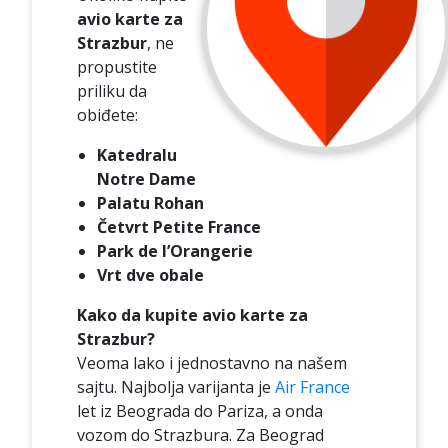
avio karte za
Strazbur
, ne
propustite
priliku da
obiđete:
Katedralu
Notre Dame
Palatu Rohan
Četvrt Petite France
Park de l’Orangerie
Vrt dve obale
Kako da kupite avio karte za
Strazbur?
Veoma lako i jednostavno na našem
sajtu. Najbolja varijanta je
Air France
let iz Beograda do Pariza, a onda
vozom do Strazbura. Za Beograd