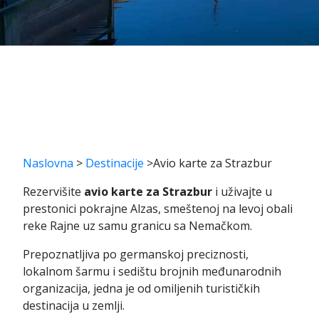
Naslovna
>
Destinacije
>
Avio karte za Strazbur
Rezervišite
avio karte za Strazbur
i uživajte u
prestonici pokrajne Alzas, smeštenoj na levoj obali
reke Rajne uz samu granicu sa Nemačkom.
Prepoznatljiva po germanskoj preciznosti,
lokalnom šarmu i sedištu brojnih međunarodnih
organizacija, jedna je od omiljenih turističkih
destinacija u zemlji.