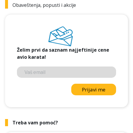
Obaveštenja, popusti i akcije
Želim prvi da saznam najjeftinije cene
avio karata!
Prijavi me
Treba vam pomoć?