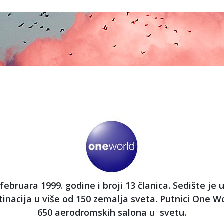
 februara 1999. godine i broji 13 članica. Sedište je 
inacija u više od 150 zemalja sveta. Putnici One 
650 aerodromskih salona u svetu.