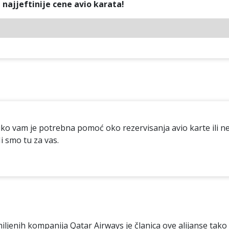
najjeftinije cene avio karata!
iko vam je potrebna pomoć oko rezervisanja avio karte ili n
i smo tu za vas.
iljenih kompanija Qatar Airways je članica ove alijanse ta