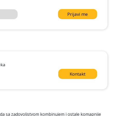
Prijavi me
eka
Kontakt
ko da sa zadovoljstvom kombinujem i ostale komapnije