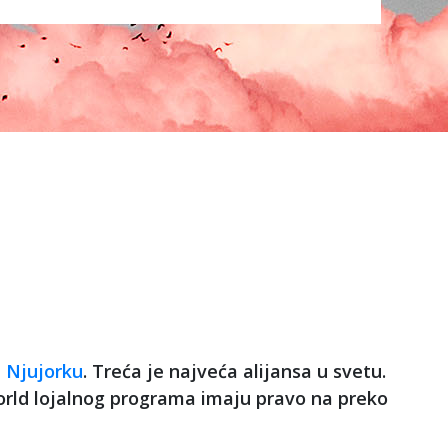
u
Njujorku
. Treća je najveća alijansa u svetu.
World lojalnog programa imaju pravo na preko