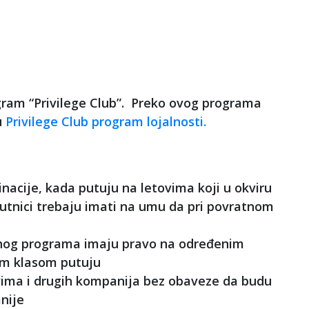
ogram “Privilege Club”. Preko ovog programa
u
Privilege Club program lojalnosti.
nacije, kada putuju na letovima koji u okviru
, putnici trebaju imati na umu da pri povratnom
jalnog programa imaju pravo na određenim
om klasom putuju
tovima i drugih kompanija bez obaveze da budu
nije