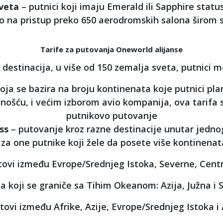
veta
– putnici koji imaju Emerald ili Sapphire status
o na pristup preko 650 aerodromskih salona širom 
Tarife za putovanja Oneworld alijanse
stinacija, u više od 150 zemalja sveta, putnici mog
koja se bazira na broju kontinenata koje putnici plan
lnošću, i većim izborom avio kompanija, ova tarifa 
putnikovo putovanje
ass
– putovanje kroz razne destinacije unutar jednog
a za one putnike koji žele da posete više kontinenat
tovi između Evrope/Srednjeg Istoka, Severne, Cent
a koji se graniče sa Tihim Okeanom: Azija, Južna i 
etovi između Afrike, Azije, Evrope/Srednjeg Istoka 