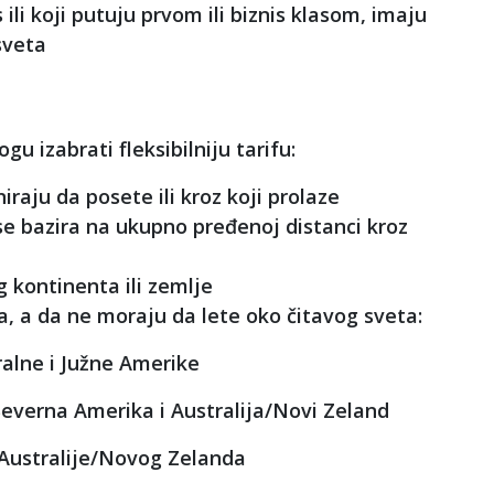
 ili koji putuju prvom ili biznis klasom, imaju
sveta
u izabrati fleksibilniju tarifu:
iraju da posete ili kroz koji prolaze
se bazira na ukupno pređenoj distanci kroz
 kontinenta ili zemlje
a, a da ne moraju da lete oko čitavog sveta:
ralne i Južne Amerike
Severna Amerika i Australija/Novi Zeland
i Australije/Novog Zelanda