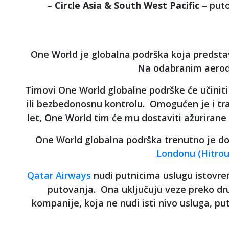
–
Circle Asia & South West Pacific
– puto
One World je globalna podrška koja predstav
Na odabranim aerodr
Timovi One World globalne podrške će učiniti
ili bezbedonosnu kontrolu. Omogućen je i tran
let, One World tim će mu dostaviti ažurirane
One World globalna podrška trenutno je 
Londonu (Hitrou
Qatar Airways
nudi putnicima uslugu istovrem
putovanja. Ona uključuju veze preko dr
kompanije, koja ne nudi isti nivo usluga, 