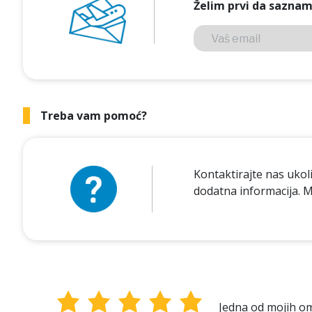
Želim prvi da saznam 
Treba vam pomoć?
Kontaktirajte nas ukol
dodatna informacija. M
Jedna od mojih om