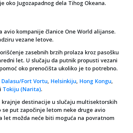
mlje oko Jugozapadnog dela Tihog Okeana.
a avio kompanije članice One World alijanse.
dziru vezane letove.
orišćenje zasebnih brzih prolaza kroz pasošku
redni let. U slučaju da putnik propusti vezani
 pomoć oko prenoćišta ukoliko je to potrebno.
,
Dalasu/Fort Vortu
,
Helsinkiju
,
Hong Kongu
,
i
Tokiju (Narita)
.
krajnje destinacije u slučaju multisektorskih
o se put započinje letom neke druge avio
 za let možda neće biti moguća na povratnom