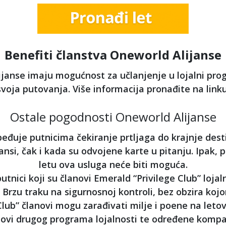
Benefiti članstva Oneworld Alijanse
lijanse imaju mogućnost za učlanjenje u lojalni pr
svoja putovanja. Više informacija pronađite na link
Ostale pogodnosti Oneworld Alijanse
đuje putnicima čekiranje prtljaga do krajnje desti
jansi, čak i kada su odvojene karte u pitanju. Ipak
letu ova usluga neće biti moguća.
putnici koji su članovi Emerald “Privilege Club” lo
Brzu traku na sigurnosnoj kontroli, bez obzira koj
 Club” članovi mogu zarađivati milje i poene na le
novi drugog programa lojalnosti te određene kompa