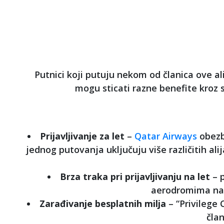
Putnici koji putuju nekom od članica ove a
mogu sticati razne benefite kroz 
Prijavljivanje za let
–
Qatar Airways
obezbe
jednog putovanja uključuju više različitih ali
Brza traka pri prijavljivanju na let
– 
aerodromima na 
Zarađivanje besplatnih milja
– “Privilege
čla