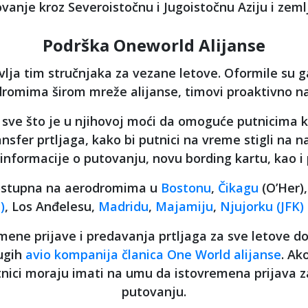
vanje kroz Severoistočnu i Jugoistočnu Aziju i ze
Podrška Oneworld Alijanse
lja tim stručnjaka za vezane letove. Oformile su g
omima širom mreže alijanse, timovi proaktivno na
 sve što je u njihovoj moći da omoguće putnicima k
sfer prtljaga, kako bi putnici na vreme stigli na na
 informacije o putovanju, novu bording kartu, kao i
dostupna na aerodromima u
Bostonu
,
Čikagu
(O’Her)
)
, Los Anđelesu,
Madridu
,
Majamiju
,
Njujorku (JFK)
ene prijave i predavanja prtljaga za sve letove do 
ugih
avio kompanija članica One World alijanse
. Ak
putnici moraju imati na umu da istovremena prijava
putovanju.