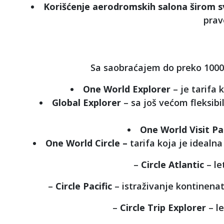
Korišćenje aerodromskih salona širom s
prav
Sa saobraćajem do preko 1000 de
One World Explorer
– je tarifa 
Global Explorer
– sa još većom fleksibi
O
ne World Visit P
One World Circle –
tarifa koja je idealn
–
Circle Atlantic
– le
–
Circle Pacific
– istraživanje kontinenat
–
Circle Trip Explorer
– l