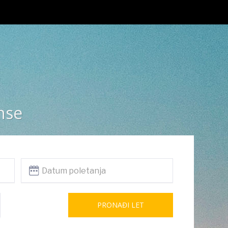
a
anse
PRONAĐI LET