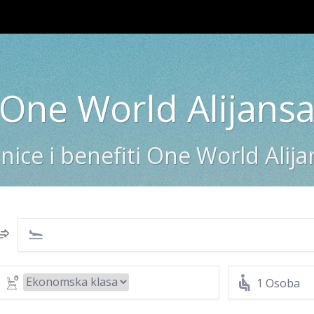
One World Alijans
nice i benefiti One World Alij
1 Osoba