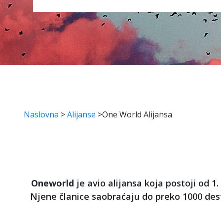
Naslovna
>
Alijanse
>
One World Alijansa
Oneworld
je avio alijansa koja postoji od 1.
Njene članice saobraćaju do preko 1000 dest