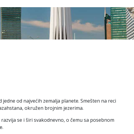
ad jedne od najvećih zemalja planete. Smešten na reci
 Kazahstana, okružen brojnim jezerima.
 razvija se i širi svakodnevno, o čemu sa posebnom
e.