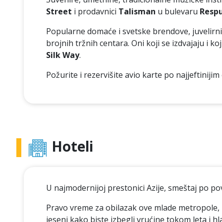
Street
i prodavnici
Talisman
u bulevaru
Respu
Popularne domaće i svetske brendove, juvelirni
brojnih tržnih centara. Oni koji se izdvajaju i 
Silk Way
.
Požurite i rezervišite avio karte po najjeftiniji
Hoteli
U najmodernijoj prestonici Azije, smeštaj po p
Pravo vreme za obilazak ove mlade metropole, 
jeseni kako biste izbegli vrućine tokom leta i 