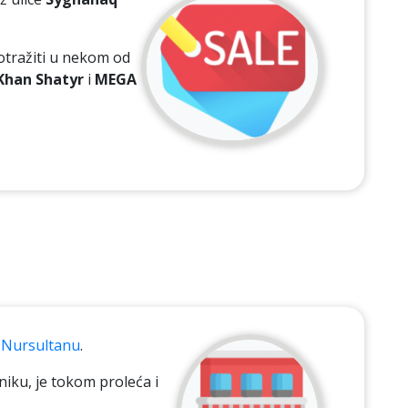
otražiti u nekom od
Khan Shatyr
i
MEGA
u Nursultanu
.
iku, je tokom proleća i