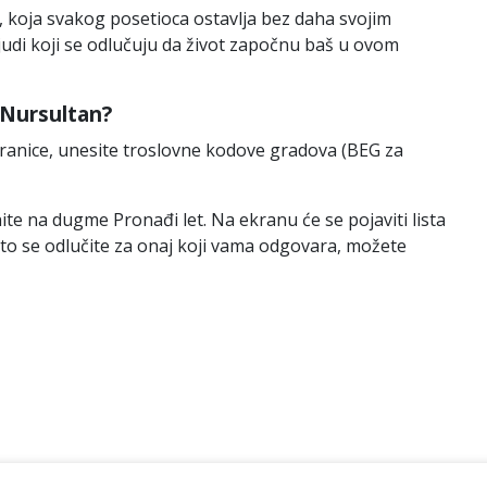
 koja svakog posetioca ostavlja bez daha svojim
i ljudi koji se odlučuju da život započnu baš u ovom
a Nursultan?
tranice, unesite troslovne kodove gradova (BEG za
ite na dugme Pronađi let. Na ekranu će se pojaviti lista
što se odlučite za onaj koji vama odgovara, možete