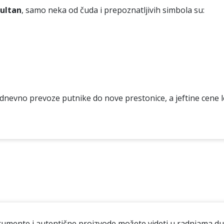
sultan
, samo neka od čuda i prepoznatljivih simbola su:
nevno prevoze putnike do nove prestonice, a jeftine cene 
rumente i autentične proizvode možete videti u radnjama du