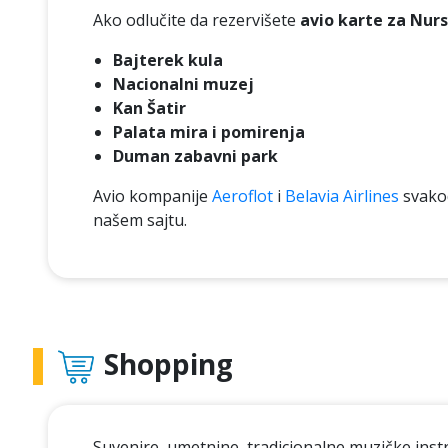
Ako odlučite da rezervišete
avio karte za Nur
Bajterek kula
Nacionalni muzej
Kan Šatir
Palata mira i pomirenja
Duman zabavni park
Avio kompanije
Aeroflot
i
Belavia Airlines
svakod
našem sajtu.
Shopping
Suvenire, umetnine, tradicionalne muzičke inst