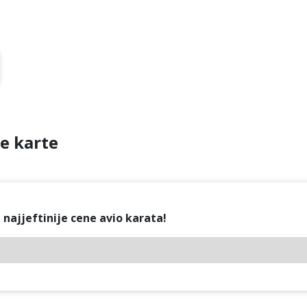
e karte
najjeftinije cene avio karata!