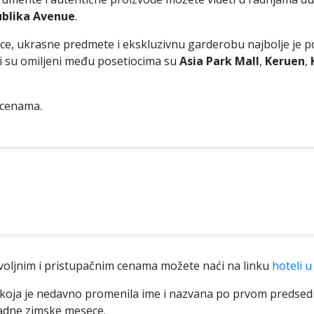
blika Avenue
.
ce, ukrasne predmete i ekskluzivnu garderobu najbolje je p
koji su omiljeni među posetiocima su
Asia Park Mall
,
Keruen
,
m cenama.
ovoljnim i pristupačnim cenama možete naći na linku
hoteli 
koja je nedavno promenila ime i nazvana po prvom predsedn
hladne zimske mesece.