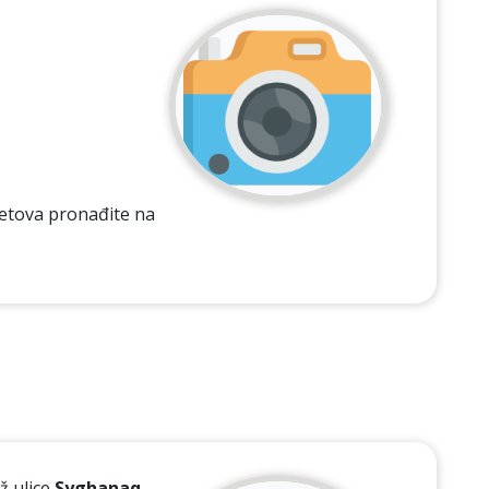
letova pronađite na
ž ulice
Syghanaq