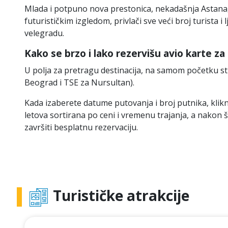
Mlada i potpuno nova prestonica, nekadašnja Astana,
futurističkim izgledom, privlači sve veći broj turista 
velegradu.
Kako se brzo i lako rezervišu avio karte z
U polja za pretragu destinacija, na samom početku s
Beograd i TSE za Nursultan).
Kada izaberete datume putovanja i broj putnika, klikn
letova sortirana po ceni i vremenu trajanja, a nakon 
završiti besplatnu rezervaciju.
Turističke atrakcije