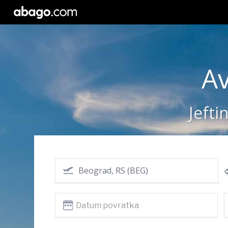
Av
Jefti