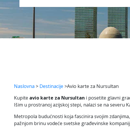
Naslovna
>
Destinacije
>
Avio karte za Nursultan
Kupite
avio karte za Nursultan
i posetite glavni gr
Išim u prostranoj azijskoj stepi, nalazi se na severu
Metropola budućnosti koja fascinira svojim zdanjima,
pažnjom brinu vodeće svetske građevinske kompanij