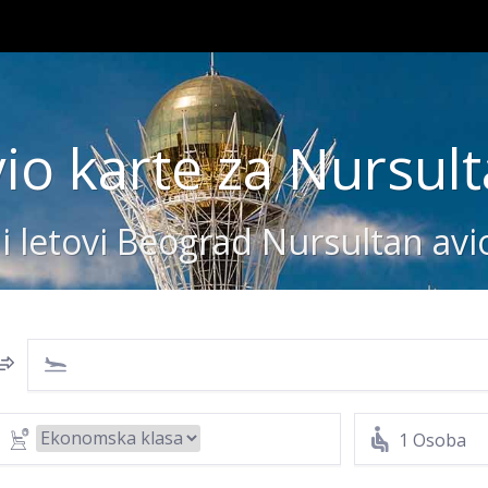
io karte za Nursul
ni letovi Beograd Nursultan a
1 Osoba