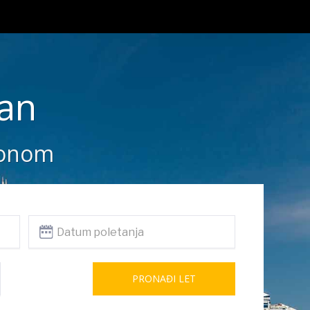
tan
vionom
PRONAĐI LET