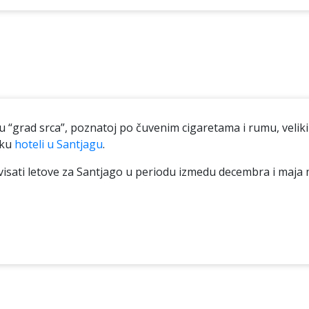
“grad srca”, poznatoj po čuvenim cigaretama i rumu, veliki 
nku
hoteli u Santjagu
.
isati letove za Santjago u periodu izmedu decembra i maja