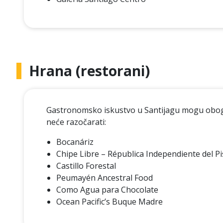
Hrana (restorani)
Gastronomsko iskustvo u Santijagu mogu obogat
neće razočarati:
Bocanáriz
Chipe Libre – Républica Independiente del P
Castillo Forestal
Peumayén Ancestral Food
Como Agua para Chocolate
Ocean Pacific’s Buque Madre