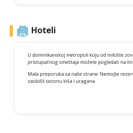
Hoteli
U dominikanskoj metropoli koju od milošte zovu 
pristupačnog smeštaja možete pogledati na li
Mala preporuka sa naše strane: Nemojte rezerv
zaobišli sezonu kiša i uragana.