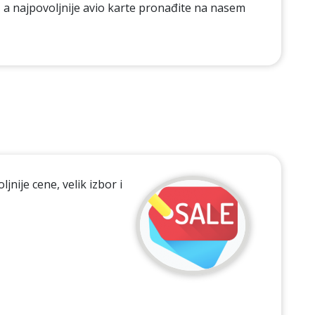
, a najpovoljnije avio karte pronađite na nasem
nije cene, velik izbor i