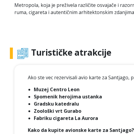
Metropola, koja je preživela različite osvajače i razo
ruma, cigareta i autentičnim arhitektonskim zdanjima
Turističke atrakcije
Ako ste vec rezervisali avio karte za Santjago,
Muzej Centro Leon
Spomenik herojima ustanka
Gradsku katedralu
Zoološki vrt Gurabo
Fabriku cigareta La Aurora
Kako da kupite avionske karte za Santjago?