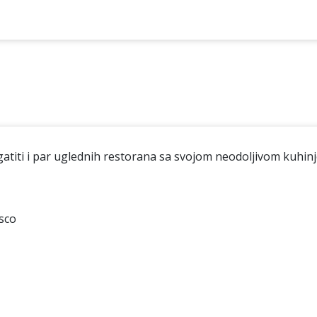
iti i par uglednih restorana sa svojom neodoljivom kuhin
isco