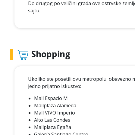
Do drugog po veličini grada ove ostrvske zem
sajtu.
Shopping
Ukoliko ste posetili ovu metropolu, obavezno mo
jedno prijatno iskustvo:
Mall Espacio M
Mallplaza Alameda
Mall VIVO Imperio
Alto Las Condes
Mallplaza Egaña
Galería Santiago Centro