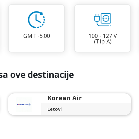
GMT -5:00
100 - 127 V
(Tip A)
sa ove destinacije
Korean Air
Letovi