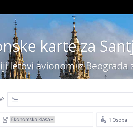
onske karte za Sant
iji letovi avionom iz Beograda 
1 Osoba