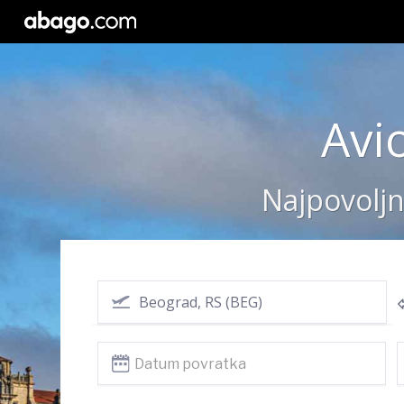
Avi
Najpovoljn