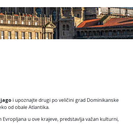
tjago
i upoznajte drugi po veličini grad Dominikanske
ko od obale Atlantika.
vropljana u ove krajeve, predstavlja važan kulturni,