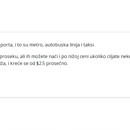
orta, i to su metro, autobuska linija i taksi.
oseku, ali ih možete naći i po nižoj ceni ukoliko ciljate n
iža, i kreće se od $2.5 prosečno.