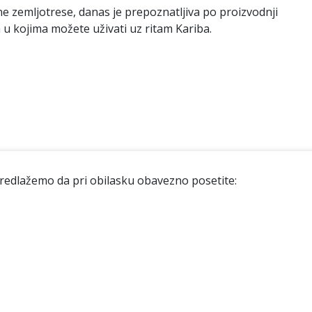
rne zemljotrese, danas je prepoznatljiva po proizvodnji
 u kojima možete uživati uz ritam Kariba.
 predlažemo da pri obilasku obavezno posetite: