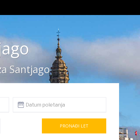
jago
za Santjago
PRONAĐI LET