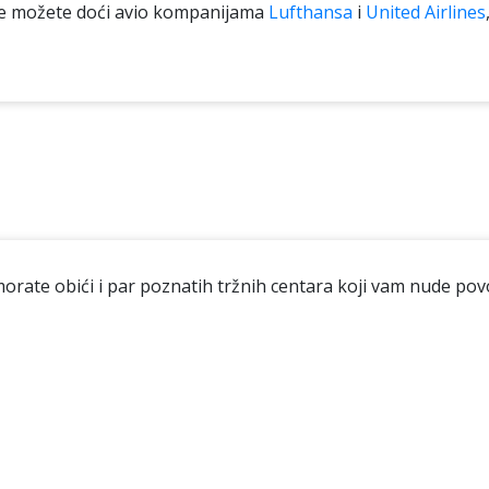
lje možete doći avio kompanijama
Lufthansa
i
United Airlines
rate obići i par poznatih tržnih centara koji vam nude povolj