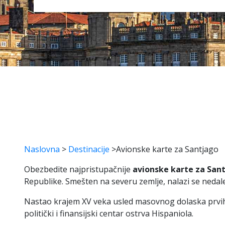
Naslovna
>
Destinacije
>
Avionske karte za Santjago
Obezbedite najpristupačnije
avionske karte za San
Republike. Smešten na severu zemlje, nalazi se nedale
Nastao krajem XV veka usled masovnog dolaska prvih E
politički i finansijski centar ostrva Hispaniola.