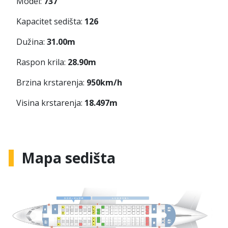
Model:
737
Kapacitet sedišta:
126
Dužina:
31.00m
Raspon krila:
28.90m
Brzina krstarenja:
950km/h
Visina krstarenja:
18.497m
Mapa sedišta