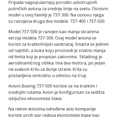
Pripada najpopularnijoj porodici uskotrupnih
putničkih aviona za srednje linije na svetu. Osnovni
model u ovoj familiji je 737-300. Na osnovu njega
su razvijena druga dva modela 737-400 i 737-500.
Model 737-500 je razvijen kao manja skraćena
verzija modela 737-300. Ovaj model aviona se
koristi za kratkolinijski saobraćaj. Smatra se jednim
od najtiših, a buka koju proizvodi je znatno manja
od limita koji je propisan zakonima. Skladnog je
aerodinamičnog oblika. Ima dva motora, po jedan
na svakom krilu sa donje strane. Krila su
postavljena centralno u odnosu na trup.
Avioni Boeing 737-500 koriste se na kratkim i
srednjim rutama. Avion je konfigurisan za sedišta
isključivo ekonomske klase.
Na nekim letovima određene avio kompanije
koriste prvih par redova ekonomske klase kao