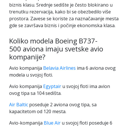
biznis klasu. Srednje sedište je često blokirano u
trenutku rezervacija, kako bi se obezbedilo više
prostora. Zavese se koriste za naznačavanje mesta
gde se završava biznis i počinje ekonomska klasa.
Koliko modela Boeing B737-
500 aviona imaju svetske avio
kompanije?
Avio kompanija
Belavia Airlines
ima 6 aviona ovog
modela u svojoj floti.
Avio kompanija
Egyptair
u svojoj floti ima avion
ovog tipa sa 104 sedišta.
Air Baltic
poseduje 2 aviona ovog tipa, sa
kapacitetom od 120 mesta.
Avio-kompanija
Blue Air
u svojoj floti poseduje 6