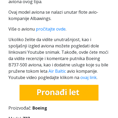
aviona ovog tipa.
Ovaj model aviona se nalazi unutar flote avio-
kompanije Albawings.
Više o avionu
pročitajte ovde
.
Ukoliko želite da vidite unutrašnjost, kao i
spoljašnji izgled aviona možete pogledati dole
linkovani Youtube snimak. Takođe, ovde ćete moći
da vidite recenzije i komentare putnika Boeing
B737-500 aviona, kao i dodatne usluge koje su bile
pružene tokom leta
Air Baltic
avio kompanije.
Youtube video pogledajte klikom na
ovaj link
.
Proizvođač:
Boeing