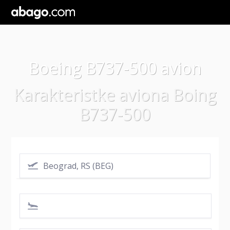
Boeing B737-500 avion
Karakteristke aviona Boing
B737-500