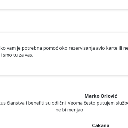
iko vam je potrebna pomoć oko rezervisanja avio karte ili n
i smo tu za vas.
Marko Orlović
s članstva i benefiti su odlični. Veoma često putujem službe
ne bi menjao
Cakana