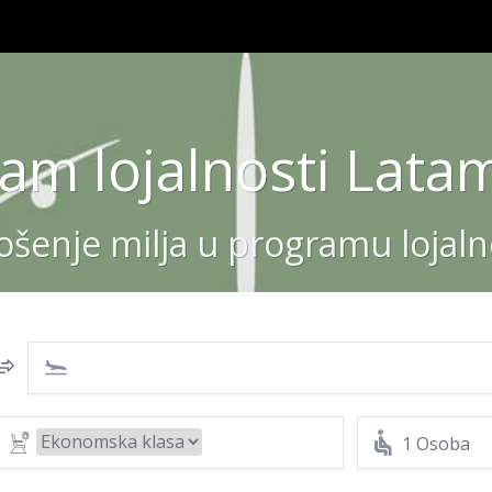
am lojalnosti Lata
rošenje milja u programu lojal
1 Osoba