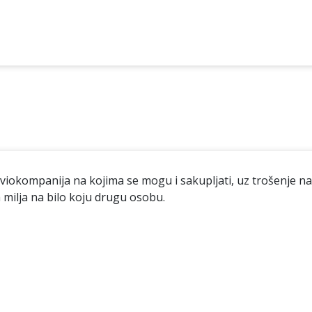
 aviokompanija na kojima se mogu i sakupljati, uz trošenje n
 milja na bilo koju drugu osobu.