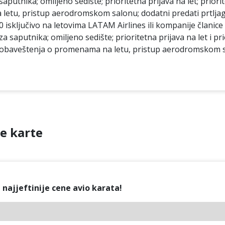
utnika; omiljeno sedište; prioritetna prijava na let; priorite
etu, pristup aerodromskom salonu; dodatni predati prtlja
 isključivo na letovima LATAM Airlines ili kompanije članic
 saputnika; omiljeno sedište; prioritetna prijava na let i pr
a obaveštenja o promenama na letu, pristup aerodromskom sa
e karte
najjeftinije cene avio karata!