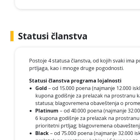
Statusi članstva
Postoje 4 statusa članstva, od kojih svaki ima 
prtljaga, kao i mnoge druge pogodnosti.
Statusi članstva programa lojalnosti
Gold
– od 15.000 poena (najmanje 12.000 iskl
kupona godišnje za prelazak na prostranu kabi
statusa; blagovremena obaveštenja o prom
Platinum
– od 40.000 poena (najmanje 32.000
6 kupona godišnje za prelazak na prostranu k
prioritetni prtljag; blagovremena obavešten
Black
– od 75.000 poena (najmanje 32.000 isk