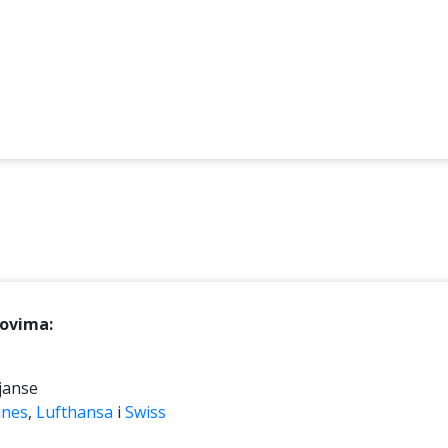
tovima:
janse
ines
,
Lufthansa
i
Swiss