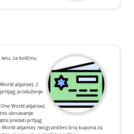
letu, za količinu
World alijanse); 2
 prtljag; produženje
 One World alijanse);
etno ukrcavanje;
tni predati prtljag
e World alijanse); neograničeni broj kupona za