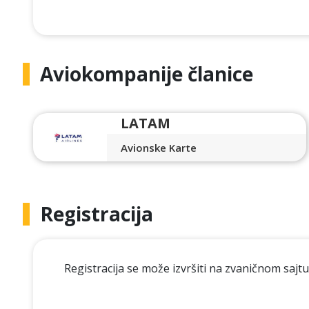
Aviokompanije članice
LATAM
Avionske Karte
Registracija
Registracija se može izvršiti na zvaničnom saj