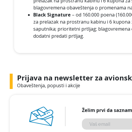
prelazak na prostranu kabinu i 6 kupona za sap
blagovremena obaveštenja o promenama na l
Black Signature
– od 160.000 poena (160.000
za prelazak na prostranu kabinu i 6 kupona za
saputnika; prioritetni prtljag; blagovremen
dodatni predati prtljag.
Prijava na newsletter za avionsk
Obaveštenja, popusti i akcije
Želim prvi da saznam 