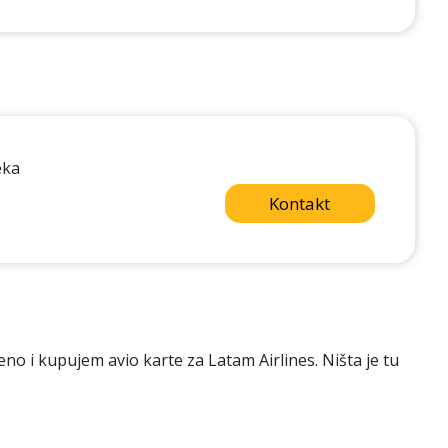
eka
Kontakt
no i kupujem avio karte za Latam Airlines. Ništa je tu