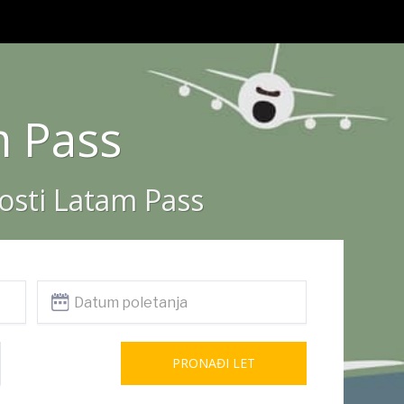
m Pass
nosti Latam Pass
PRONAĐI LET