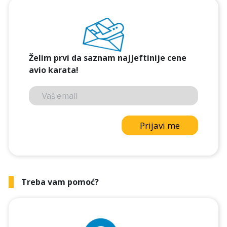
Želim prvi da saznam najjeftinije cene
avio karata!
Prijavi me
Treba vam pomoć?