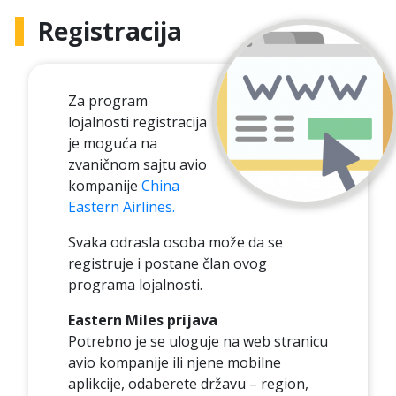
Registracija
Za program
lojalnosti registracija
je moguća na
zvaničnom sajtu avio
kompanije
China
Eastern Airlines.
Svaka odrasla osoba može da se
registruje i postane član ovog
programa lojalnosti.
Eastern Miles prijava
Potrebno je se uloguje na web stranicu
avio kompanije ili njene mobilne
aplikcije, odaberete državu – region,