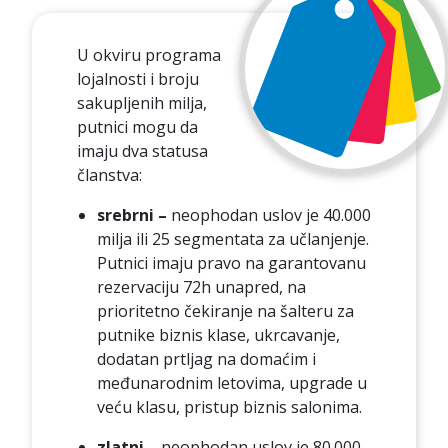
U okviru programa
lojalnosti i broju
sakupljenih milja,
putnici mogu da
imaju dva statusa
članstva:
srebrni –
neophodan uslov je 40.000
milja ili 25 segmentata za učlanjenje.
Putnici imaju pravo na garantovanu
rezervaciju 72h unapred, na
prioritetno čekiranje na šalteru za
putnike biznis klase, ukrcavanje,
dodatan prtljag na domaćim i
međunarodnim letovima, upgrade u
veću klasu, pristup biznis salonima.
zlatni –
neophodan uslov je 80.000