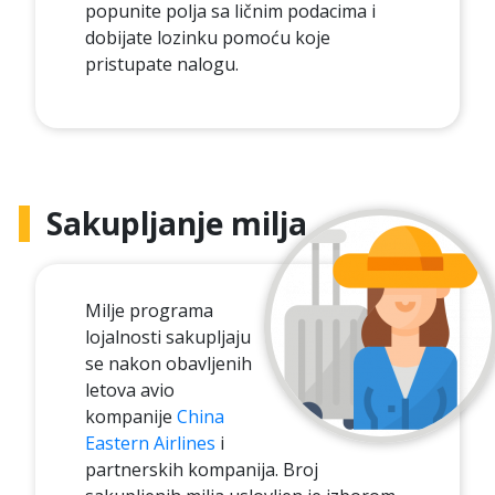
popunite polja sa ličnim podacima i
dobijate lozinku pomoću koje
pristupate nalogu.
Sakupljanje milja
Milje programa
lojalnosti sakupljaju
se nakon obavljenih
letova avio
kompanije
China
Eastern Airlines
i
partnerskih kompanija. Broj