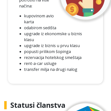
načina:
kupovinom avio
karta
odabirom sedišta
upgrade iz ekonomske u biznis
klasu
upgrade iz biznis u prvu klasu
popusti prilikom šopinga
rezervacija hotelskog smeštaja
rent-a-car usluge
transfer milja na drugi nalog
Statusi članstva