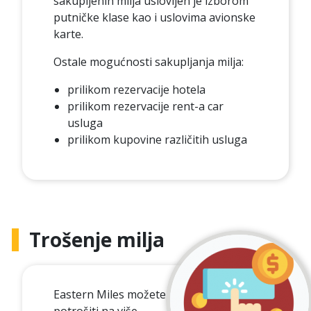
sakupljenih milja uslovljen je izborom
putničke klase kao i uslovima avionske
karte.
Ostale mogućnosti sakupljanja milja:
prilikom rezervacije hotela
prilikom rezervacije rent-a car
usluga
prilikom kupovine različitih usluga
Trošenje milja
Eastern Miles možete
potrošiti na više