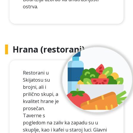
ostrva.
Hrana (restorani)
Restorani u
Skijatosu su
brojni, ali i
prilično skupi, a
kvalitet hrane je
prosečan.
Taverne s
pogledom na zaliv ka zapadu su u
skuplje, kao i kafei u staroj luci. Glavni