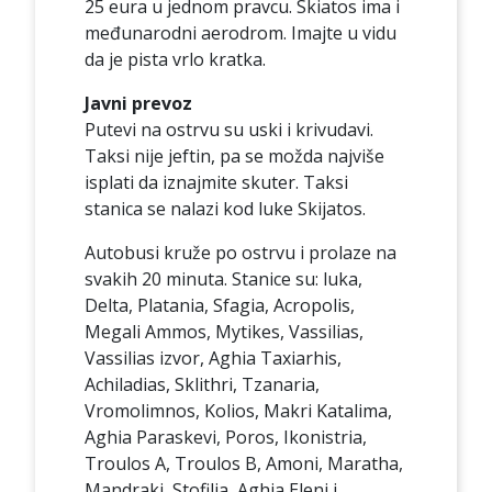
25 eura u jednom pravcu. Skiatos ima i
međunarodni aerodrom. Imajte u vidu
da je pista vrlo kratka.
Javni prevoz
Putevi na ostrvu su uski i krivudavi.
Taksi nije jeftin, pa se možda najviše
isplati da iznajmite skuter. Taksi
stanica se nalazi kod luke Skijatos.
Autobusi kruže po ostrvu i prolaze na
svakih 20 minuta. Stanice su: luka,
Delta, Platania, Sfagia, Acropolis,
Megali Ammos, Mytikes, Vassilias,
Vassilias izvor, Aghia Taxiarhis,
Achiladias, Sklithri, Tzanaria,
Vromolimnos, Kolios, Makri Katalima,
Aghia Paraskevi, Poros, Ikonistria,
Troulos A, Troulos B, Amoni, Maratha,
Mandraki, Stofilia, Aghia Eleni i