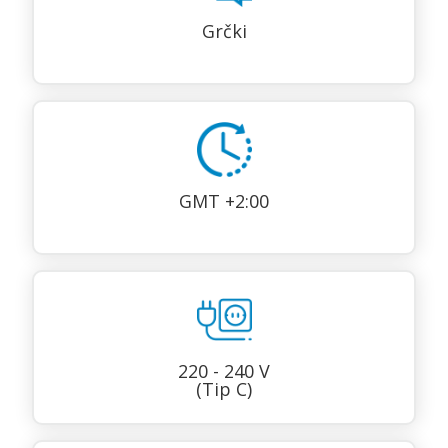
Grčki
GMT +2:00
220 - 240 V
(Tip C)