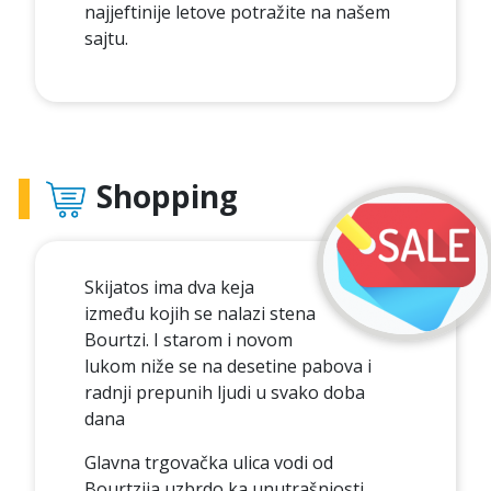
najjeftinije letove potražite na našem
sajtu.
Shopping
Skijatos ima dva keja
između kojih se nalazi stena
Bourtzi. I starom i novom
lukom niže se na desetine pabova i
radnji prepunih ljudi u svako doba
dana
Glavna trgovačka ulica vodi od
Bourtzija uzbrdo ka unutrašnjosti