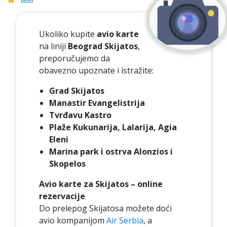
Ukoliko kupite
avio karte
na liniji
Beograd Skijatos
,
preporučujemo da
obavezno upoznate i istražite:
Grad Skijatos
Manastir Evangelistrija
Tvrđavu Kastro
Plaže Kukunarija, Lalarija, Agia
Eleni
Marina park i ostrva Alonzios i
Skopelos
Avio karte za Skijatos – online
rezervacije
Do prelepog Skijatosa možete doći
avio kompanijom
Air Serbia
, a