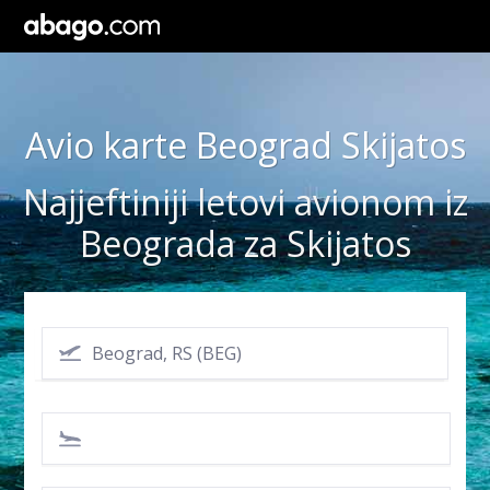
Avio karte Beograd Skijatos
Najjeftiniji letovi avionom iz
Beograda za Skijatos