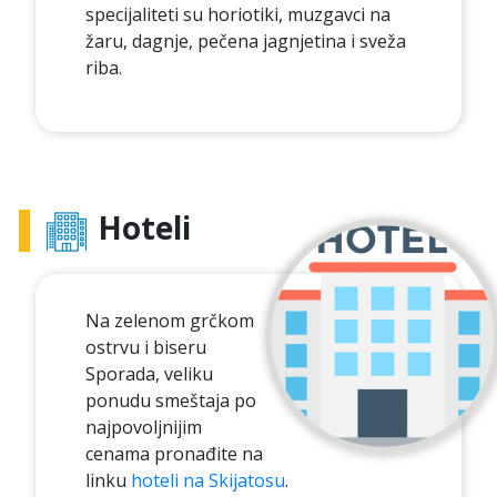
specijaliteti su horiotiki, muzgavci na
žaru, dagnje, pečena jagnjetina i sveža
riba.
Hoteli
Na zelenom grčkom
ostrvu i biseru
Sporada, veliku
ponudu smeštaja po
najpovoljnijim
cenama pronađite na
linku
hoteli na Skijatosu
.