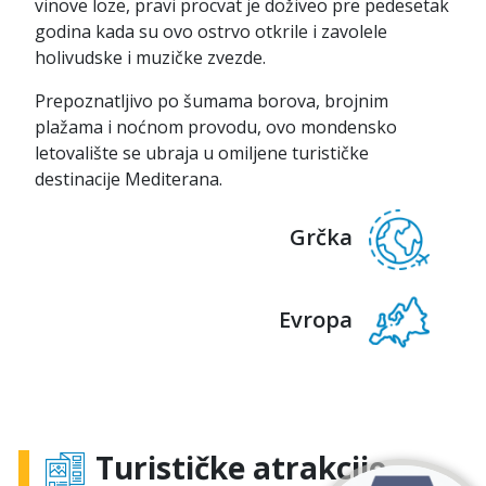
vinove loze, pravi procvat je doživeo pre pedesetak
godina kada su ovo ostrvo otkrile i zavolele
holivudske i muzičke zvezde.
Prepoznatljivo po šumama borova, brojnim
plažama i noćnom provodu, ovo mondensko
letovalište se ubraja u omiljene turističke
destinacije Mediterana.
Grčka
Evropa
Turističke atrakcije