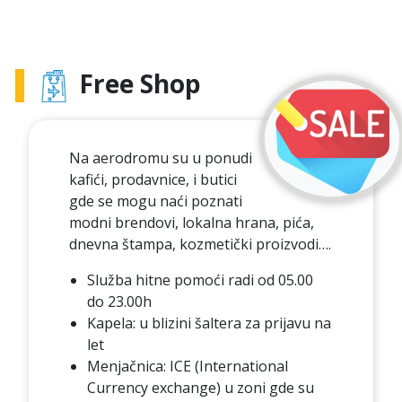
Free Shop
Na aerodromu su u ponudi
kafići, prodavnice, i butici
gde se mogu naći poznati
modni brendovi, lokalna hrana, pića,
dnevna štampa, kozmetički proizvodi….
Služba hitne pomoći radi od 05.00
do 23.00h
Kapela: u blizini šaltera za prijavu na
let
Menjačnica: ICE (International
Currency exchange) u zoni gde su