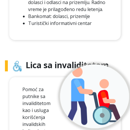
dolasci i odlasci na prizemlju. Radno
vreme je prilagođeno redu letenja.
Bankomat: dolasci, prizemlje
Turistički informativni centar
Lica sa invaliditetom
Pomoć za
putnike sa
invaliditetom
kao i usluga
korišćenja
invalidskih