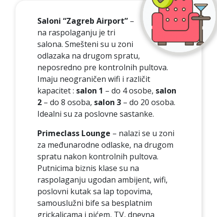
Saloni “Zagreb Airport”
–
na raspolaganju je tri
salona. Smešteni su u zoni
odlazaka na drugom spratu,
neposredno pre kontrolnih pultova.
Imaju neograničen wifi i različit
kapacitet :
salon 1
– do 4 osobe,
salon
2
– do 8 osoba,
salon 3
– do 20 osoba.
Idealni su za poslovne sastanke.
Primeclass Lounge
– nalazi se u zoni
za međunarodne odlaske, na drugom
spratu nakon kontrolnih pultova.
Putnicima biznis klase su na
raspolaganju ugodan ambijent, wifi,
poslovni kutak sa lap topovima,
samouslužni bife sa besplatnim
grickalicama i pićem, TV, dnevna