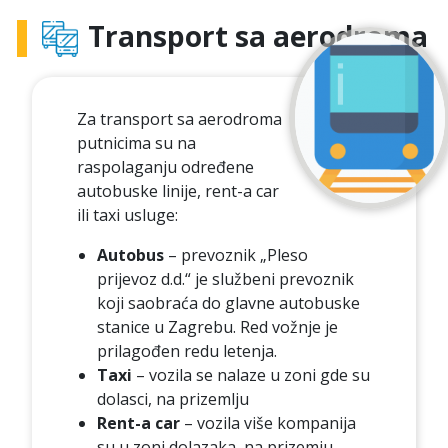
Transport sa aerodroma
Za transport sa aerodroma
putnicima su na
raspolaganju određene
autobuske linije, rent-a car
ili taxi usluge:
Autobus
– prevoznik „Pleso
prijevoz d.d.“ je službeni prevoznik
koji saobraća do glavne autobuske
stanice u Zagrebu. Red vožnje je
prilagođen redu letenja.
Taxi
– vozila se nalaze u zoni gde su
dolasci, na prizemlju
Rent-a car
– vozila više kompanija
su u zoni dolazaka, na prizemju