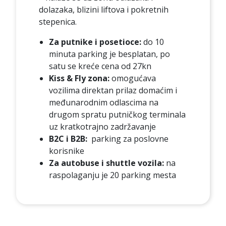
dolazaka, blizini liftova i pokretnih
stepenica.
Za putnike i posetioce:
do 10
minuta parking je besplatan, po
satu se kreće cena od 27kn
Kiss & Fly zona:
omogućava
vozilima direktan prilaz domaćim i
međunarodnim odlascima na
drugom spratu putničkog terminala
uz kratkotrajno zadržavanje
B2C i B2B:
parking za poslovne
korisnike
Za autobuse i shuttle vozila:
na
raspolaganju je 20 parking mesta