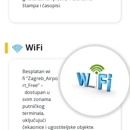
štampa i časopisi.
WiFi
Besplatan wi
fi “Zagreb_Airpo
rt_Free” –
dostupan u
svim zonama
putničkog
terminala,
uključujući
čekaonice i ugostiteljske objekte.