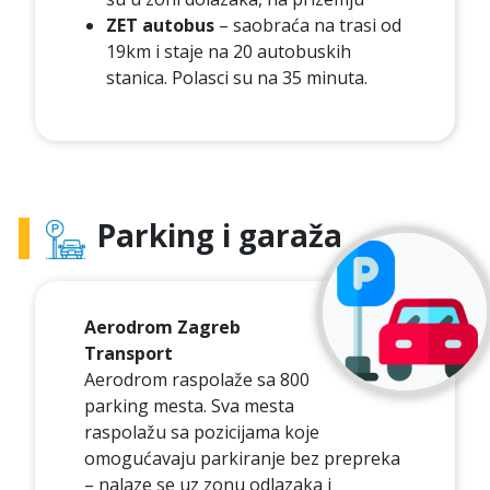
ZET autobus
– saobraća na trasi od
19km i staje na 20 autobuskih
stanica. Polasci su na 35 minuta.
Parking i garaža
Aerodrom Zagreb
Transport
Aerodrom raspolaže sa 800
parking mesta. Sva mesta
raspolažu sa pozicijama koje
omogućavaju parkiranje bez prepreka
– nalaze se uz zonu odlazaka i