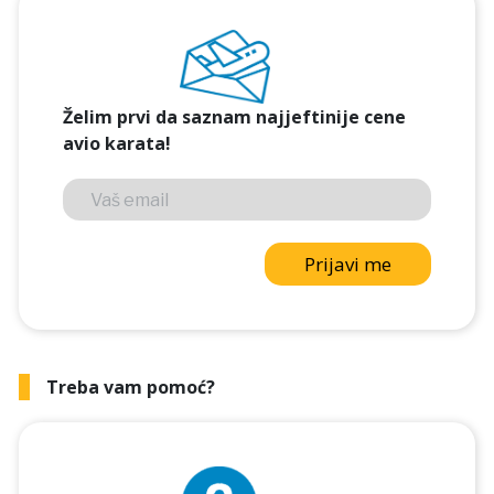
Želim prvi da saznam najjeftinije cene
avio karata!
Prijavi me
Treba vam pomoć?