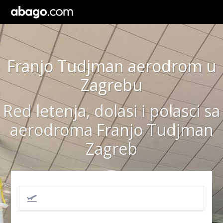
Franjo Tudjman aerodrom u
Zagrebu
Red letenja, dolasi i polasci sa
aerodroma Franjo Tudjman
Zagreb