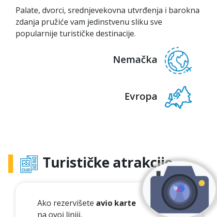
Palate, dvorci, srednjevekovna utvrđenja i barokna
zdanja pružiće vam jedinstvenu sliku sve
popularnije turističke destinacije.
Nemačka
Evropa
Turističke atrakcije
Ako rezervišete
avio karte
na ovoj liniji,