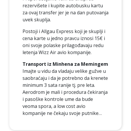
rezervišete i kupite autobusku kartu
za ovaj transfer jer je na dan putovanja
uvek skuplja.
Postoji i Allgau Express koji je skuplji i
cena karte u jedno pravcu iznosi 15€ i
oni svoje polaske prilagođavaju redu
letenja Wizz Air avio kompanije.
Transport iz Minhena za Memingem
Imajte u vidu da vladaju velike gužve u
saobraćaju i da je potrebno da krenete
minimum 3 sata ranije tj. pre leta.
Aerodrom je mali i procedura čekiranja
i pasoške kontrole ume da bude
veoma spora, a low cost avio
kompanije ne čekaju svoje putnike…