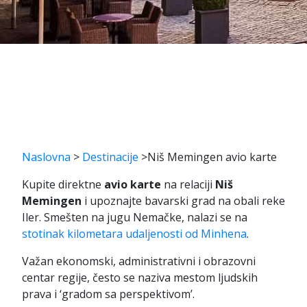
Naslovna
>
Destinacije
>
Niš Memingen avio karte
Kupite direktne
avio karte
na relaciji
Niš
Memingen
i upoznajte bavarski grad na obali reke
Iler. Smešten na jugu Nemačke, nalazi se na
stotinak kilometara udaljenosti od Minhena
.
Važan ekonomski, administrativni i obrazovni
centar regije, često se naziva mestom ljudskih
prava i ‘gradom sa perspektivom’.