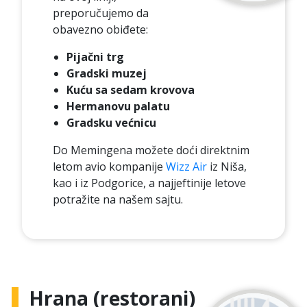
preporučujemo da
obavezno obiđete:
Pijačni trg
Gradski muzej
Kuću sa sedam krovova
Hermanovu palatu
Gradsku većnicu
Do Memingena možete doći direktnim
letom avio kompanije
Wizz Air
iz Niša,
kao i iz Podgorice, a najjeftinije letove
potražite na našem sajtu.
Hrana (restorani)