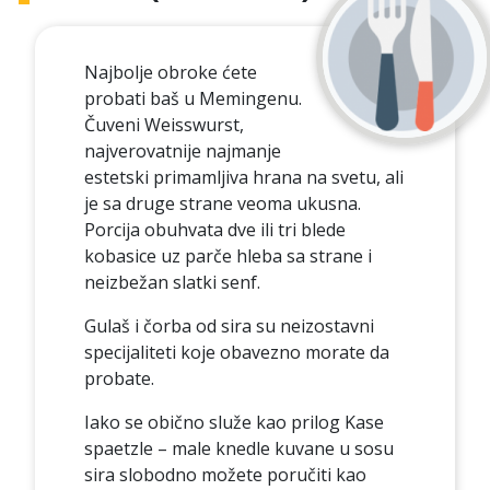
Najbolje obroke ćete
probati baš u Memingenu.
Čuveni Weisswurst,
najverovatnije najmanje
estetski primamljiva hrana na svetu, ali
je sa druge strane veoma ukusna.
Porcija obuhvata dve ili tri blede
kobasice uz parče hleba sa strane i
neizbežan slatki senf.
Gulaš i čorba od sira su neizostavni
specijaliteti koje obavezno morate da
probate.
Iako se obično služe kao prilog Kase
spaetzle – male knedle kuvane u sosu
sira slobodno možete poručiti kao