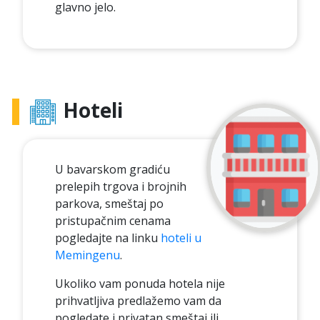
glavno jelo.
Hoteli
U bavarskom gradiću
prelepih trgova i brojnih
parkova, smeštaj po
pristupačnim cenama
pogledajte na linku
hoteli u
Memingenu
.
Ukoliko vam ponuda hotela nije
prihvatljiva predlažemo vam da
pogledate i privatan smeštaj ili