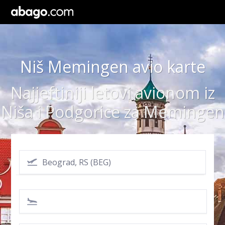
Niš Memingen avio karte
Najjeftiniji letovi avionom iz
Niša i Podgorice za Memingen