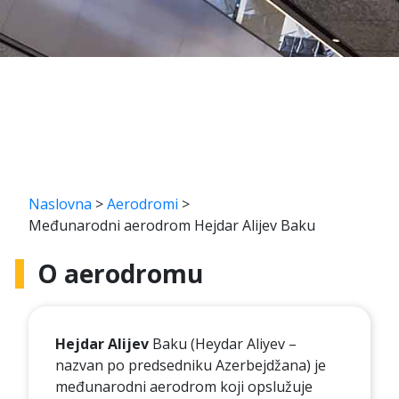
Naslovna
>
Aerodromi
>
Međunarodni aerodrom Hejdar Alijev Baku
O aerodromu
Hejdar Alijev
Baku (Heydar Aliyev –
nazvan po predsedniku Azerbejdžana) je
međunarodni aerodrom koji opslužuje