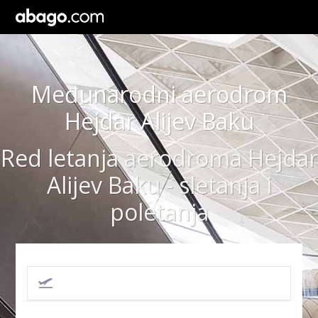
Međunarodni aerodrom
Hejdar Alijev Baku
Red letanja aerodroma Hejdar
Alijev Baku - sletanja i
poletanja