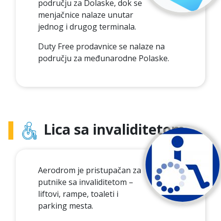
području za Dolaske, dok se
menjačnice nalaze unutar
jednog i drugog terminala.
Duty Free prodavnice se nalaze na
području za međunarodne Polaske.
Lica sa invaliditetom
Aerodrom je pristupačan za
putnike sa invaliditetom –
liftovi, rampe, toaleti i
parking mesta.