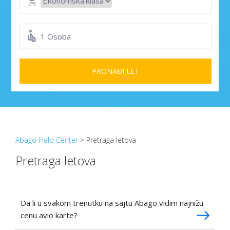
1 Osoba
PRONAĐI LET
Abago Help Center
> Pretraga letova
Pretraga letova
Da li u svakom trenutku na sajtu Abago vidim najnižu
cenu avio karte?