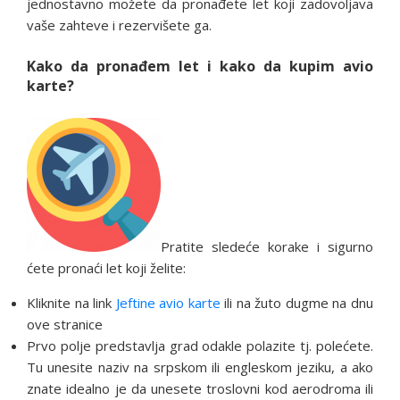
jednostavno možete da pronađete let koji zadovoljava
vaše zahteve i rezervišete ga.
Kako da pronađem let i kako da kupim avio
karte?
Pratite sledeće korake i sigurno
ćete pronaći let koji želite:
Kliknite na link
Jeftine avio karte
ili na žuto dugme na dnu
ove stranice
Prvo polje predstavlja grad odakle polazite tj. polećete.
Tu unesite naziv na srpskom ili engleskom jeziku, a ako
znate idealno je da unesete troslovni kod aerodroma ili