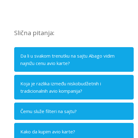
Slična pitanja:
Da li u svakom trenutku na sajtu Abago vidim
najnižu cenu avio karte?
Koja je razlika između niskobudžetnih i
tradicionalnih avio kompanija?
Čemu služe filteri na sajtu?
Kako da kupim avio karte?