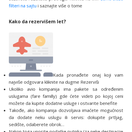
filteri na sajtu
i saznajte više o tome
Kako da rezervišem let?
Kada pronađete onaj koji vam
najviše odgovara kliknite na dugme Rezerviši
Ukoliko avio kompanija ima pakete sa određenim
uslugama (fare familly) gde ćete videti po kojoj ceni
možete da kupite dodatne usluge i ostvarite benefite
Takođe, ako kompanija dozvoljava imaćete mogućnost
da dodate neku uslugu ili servis: dokupite prtljag,
sedište, odaberete obrok…
Nakon toga unosite podatke putnika (za neke destinacije