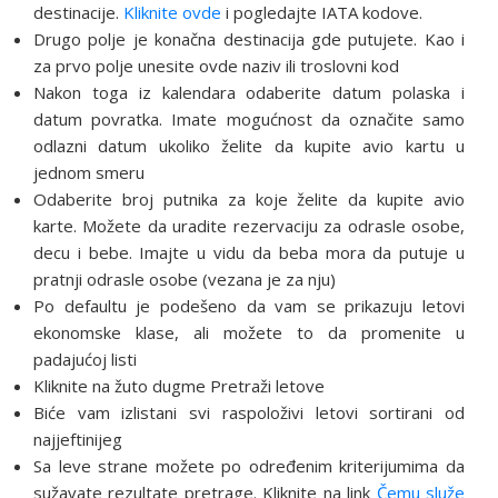
destinacije.
Kliknite ovde
i pogledajte IATA kodove.
Drugo polje je konačna destinacija gde putujete. Kao i
za prvo polje unesite ovde naziv ili troslovni kod
Nakon toga iz kalendara odaberite datum polaska i
datum povratka. Imate mogućnost da označite samo
odlazni datum ukoliko želite da kupite avio kartu u
jednom smeru
Odaberite broj putnika za koje želite da kupite avio
karte. Možete da uradite rezervaciju za odrasle osobe,
decu i bebe. Imajte u vidu da beba mora da putuje u
pratnji odrasle osobe (vezana je za nju)
Po defaultu je podešeno da vam se prikazuju letovi
ekonomske klase, ali možete to da promenite u
padajućoj listi
Kliknite na žuto dugme Pretraži letove
Biće vam izlistani svi raspoloživi letovi sortirani od
najjeftinijeg
Sa leve strane možete po određenim kriterijumima da
sužavate rezultate pretrage. Kliknite na link
Čemu služe